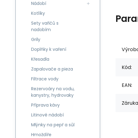
Nádobí
Kotlíky
Para
Sety vařičů s
nadobím
Grily
Výrob
Doplňky k vaření
Křesadla
Kód:
Zapalovače a pieza
Filtrace vody
EAN:
Rezervoáry na vodu,
kanystry, hydrovaky
Záruka
Příprava kávy
Litinové nádobí
Mlýnky na pepř a sůl
Hmoždíře