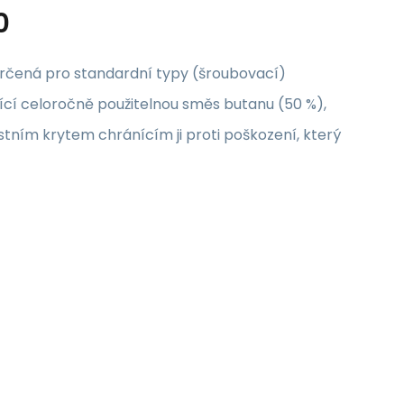
0
rčená pro standardní typy (šroubovací)
ící celoročně použitelnou směs butanu (50 %),
tním krytem chránícím ji proti poškození, který