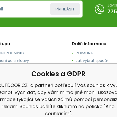
Zavo
PŘIHLÁSIT
775
ákupu
Další informace
NÍ PODMÍNKY
PORADNA
ení od smlouvy
Jak vybrat spacák
TY
Jak vybrat batoh
Cookies a GDPR
NÉ A DOPRAVA
Jak vybrat karimatku
 osobních údajů
Reklamace
UTDOOR.CZ a partneři potřebují Váš souhlas k vyu
jednotlivých dat, aby Vám mimo jiné mohli ukazova
ormace týkající se Vašich zájmů pomocí personali
reklam. Souhlas udělíte kliknutím na políčko "Ano,
souhlasím".