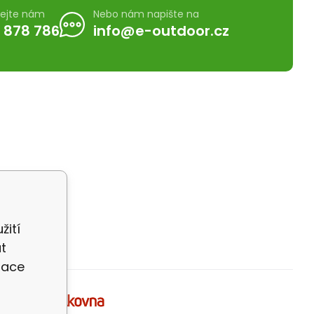
lejte nám
Nebo nám napište na
 878 786
info@e-outdoor.cz
žití
t
zace