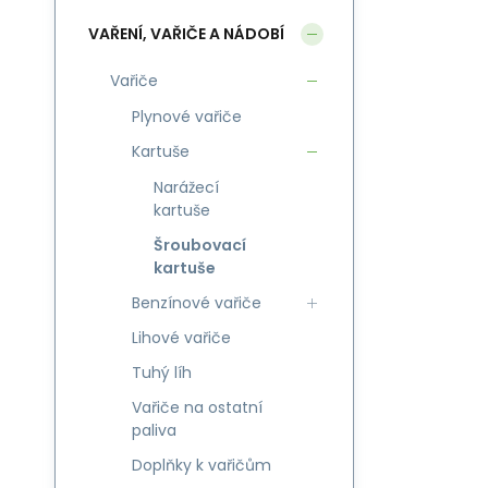
VAŘENÍ, VAŘIČE A NÁDOBÍ
Vařiče
Plynové vařiče
Kartuše
Narážecí
kartuše
Šroubovací
kartuše
Benzínové vařiče
Lihové vařiče
Tuhý líh
Vařiče na ostatní
paliva
Doplňky k vařičům