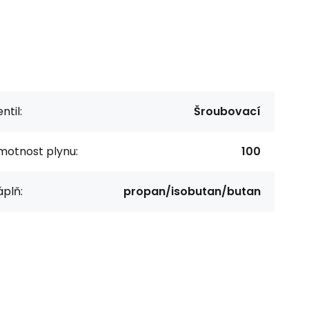
ntil:
Šroubovací
motnost plynu:
100
plň:
propan/isobutan/butan