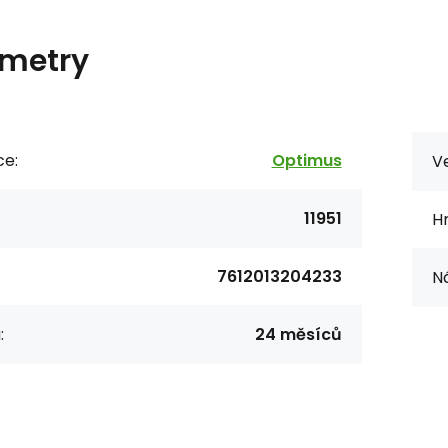
metry
ce:
Optimus
Ve
11951
H
7612013204233
Ná
:
24 měsíců