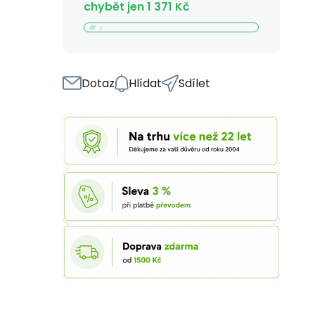
chybět jen
1 371
Kč
Dotaz
Hlídat
Sdílet