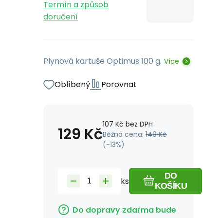
Termín a způsob
doručení
Plynová kartuše Optimus 100 g.
Více
Oblíbený
Porovnat
107
Kč
bez DPH
129
Kč
Běžná cena:
149
Kč
(-
13
%)
DO
ks
KOŠÍKU
Do dopravy zdarma bude