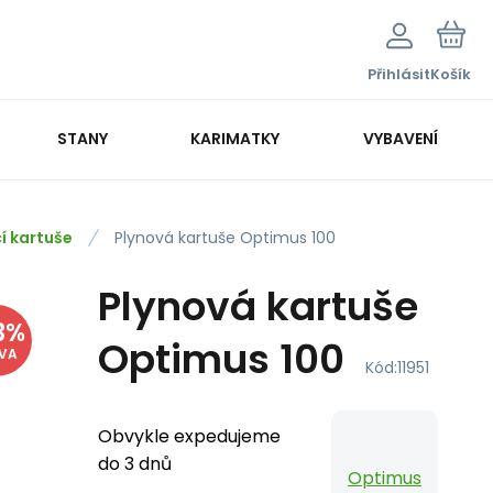
Přihlásit
Košík
STANY
KARIMATKY
VYBAVENÍ
í kartuše
Plynová kartuše Optimus 100
Plynová kartuše
3
%
Optimus 100
EVA
Kód:
11951
Obvykle expedujeme
do 3 dnů
Optimus