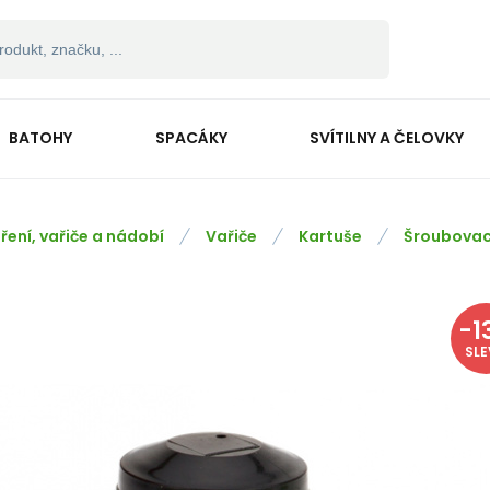
BATOHY
SPACÁKY
SVÍTILNY A ČELOVKY
ření, vařiče a nádobí
Vařiče
Kartuše
Šroubovac
-
1
SL