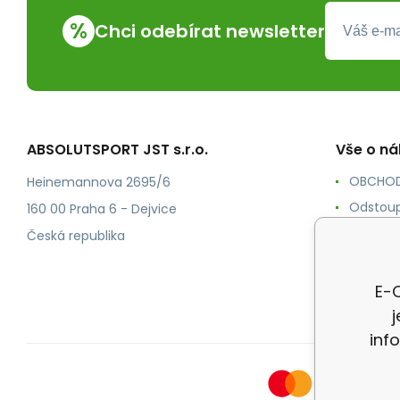
%
Chci odebírat newsletter
ABSOLUTSPORT JST s.r.o.
Vše o n
OBCHOD
Heinemannova 2695/6
Odstoup
160 00 Praha 6 - Dejvice
KONTAK
Česká republika
POŠTOV
Ochrana
E-O
inf