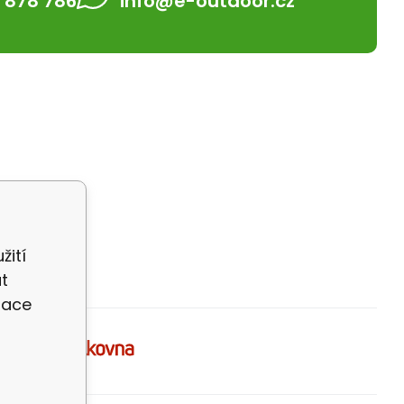
 878 786
info@e-outdoor.cz
žití
t
zace