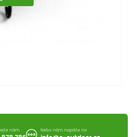
lejte nám
Nebo nám napište na