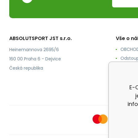
ABSOLUTSPORT JST s.r.o.
Vše o n
OBCHOD
Heinemannova 2695/6
Odstoup
160 00 Praha 6 - Dejvice
KONTAK
Česká republika
POŠTOV
Ochrana
E-O
inf