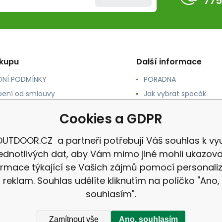
775
ákupu
Další informace
NÍ PODMÍNKY
PORADNA
ení od smlouvy
Jak vybrat spacák
TY
Jak vybrat batoh
Cookies a GDPR
NÉ A DOPRAVA
Jak vybrat karimatku
 osobních údajů
Reklamace
UTDOOR.CZ a partneři potřebují Váš souhlas k vyu
jednotlivých dat, aby Vám mimo jiné mohli ukazova
ormace týkající se Vašich zájmů pomocí personali
reklam. Souhlas udělíte kliknutím na políčko "Ano,
souhlasím".
Zamítnout vše
Ano, souhlasím