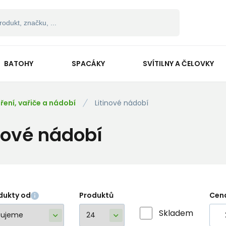
BATOHY
SPACÁKY
SVÍTILNY A ČELOVKY
ření, vařiče a nádobí
Litinové nádobí
inové nádobí
dukty od
Produktů
Cen
Skladem