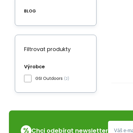
BLOG
Filtrovat produkty
Výrobce
GSI Outdoors
(2)
%
Chci odebírat newsletter