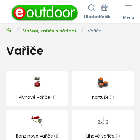
Hledat
Menu
Vaření, vařiče a nádobí
Vařiče
Vařiče
Plynové vařiče
Kartuše
1
1
Benzínové vařiče
Lihové vařiče
1
1