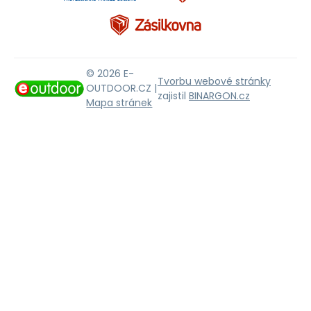
© 2026 E-
Tvorbu webové stránky
OUTDOOR.CZ |
zajistil
BINARGON.cz
Mapa stránek