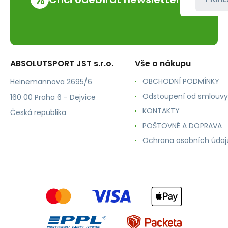
ABSOLUTSPORT JST s.r.o.
Vše o nákupu
OBCHODNÍ PODMÍNKY
Heinemannova 2695/6
Odstoupení od smlouvy
160 00 Praha 6 - Dejvice
KONTAKTY
Česká republika
POŠTOVNÉ A DOPRAVA
Ochrana osobních údaj