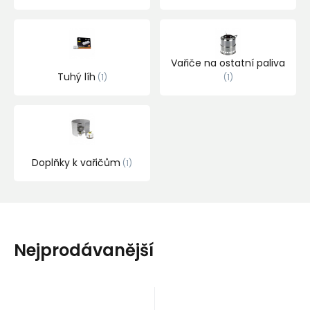
Vařiče na ostatní paliva
Tuhý líh
1
1
Doplňky k vařičům
1
Nejprodávanější