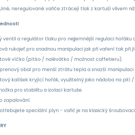
Jiné, neregulované vařiče ztrácejí tlak z kartuší vlivem n
řednosti
 ventil a regulátor tlaku pro nejjemnější regulaci hořáku
vá rukojeť pro snadnou manipulaci jak při vaření tak při jí
tové víčko (pítko / nalévátko / možnost caffetieru).
renový obal pro menší ztrátu tepla a snazší manipulaci
tový kalíšek kryjící hořák, využitelný jako nádoba na pití / j
nožka pro stabilitu a izolaci kartuše.
o zapalování
třebujete speciální plyn - vařič je na klasický šroubovací
TRY