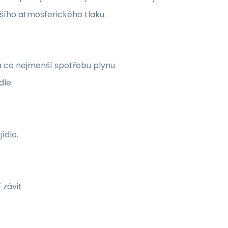
ižšího atmosferického tlaku.
 a co nejmenší spotřebu plynu
dle
ídlo.
 závit