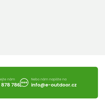
lejte nám
Nebo nám napište na
 878 786
info@e-outdoor.cz