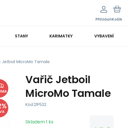
Přihlásit
Košík
STANY
KARIMATKY
VYBAVENÍ
č Jetboil MicroMo Tamale
Vařič Jetboil
MicroMo Tamale
RMA
2
%
Kód:
21P532
EVA
Skladem
1
ks