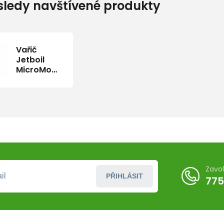
ledy navštívené produkty
Vařič
Jetboil
MicroMo
Tamale
Zavo
PŘIHLÁSIT
775