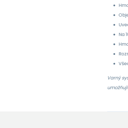
Hmo
Obje
Uved
Na 1
Hmot
Roz
Všec
Varný sys
umožňujíc