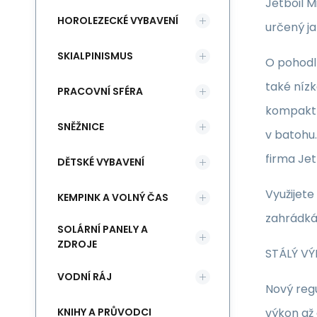
Jetboil M
HOROLEZECKÉ VYBAVENÍ
určený ja
SKIALPINISMUS
O pohodl
také nízk
PRACOVNÍ SFÉRA
kompaktn
SNĚŽNICE
v batohu.
firma Jet
DĚTSKÉ VYBAVENÍ
Využijete
KEMPINK A VOLNÝ ČAS
zahrádkář
SOLÁRNÍ PANELY A
ZDROJE
STÁLÝ VÝ
VODNÍ RÁJ
Nový regu
KNIHY A PRŮVODCI
výkon až