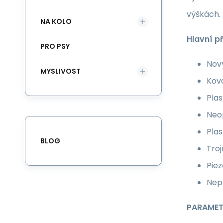
výškách. 
NA KOLO
Hlavní p
PRO PSY
Nový
MYSLIVOST
Kovo
Plas
Neop
Plas
BLOG
Troj
Piez
Nepo
PARAME