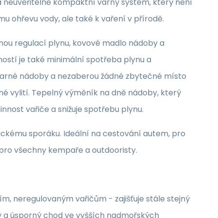
a neuvěřitelně kompaktní varný systém, který není
u ohřevu vody, ale také k vaření v přírodě.
nou regulací plynu, kovové madlo nádoby a
mostí je také minimální spotřeba plynu a
varné nádoby a nezaberou žádné zbytečné místo
né vylití. Tepelný výměník na dně nádoby, který
innost vařiče a snižuje spotřebu plynu.
sickému sporáku. Ideální na cestování autem, pro
i pro všechny kempaře a outdooristy.
ím, neregulovaným vařičům - zajišťuje stále stejný
vý a úsporný chod ve vyšších nadmořských