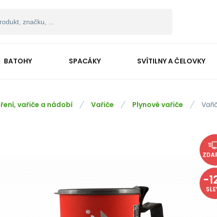
BATOHY
SPACÁKY
SVÍTILNY A ČELOVKY
ření, vařiče a nádobí
Vařiče
Plynové vařiče
Vaři
ZDA
-
1
SL