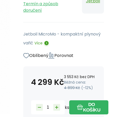
Jetboil
Termín a způsob
doručení
Jetboil MicroMo - kompaktní plynový
vařič
Více
Oblíbený
Porovnat
3 553
Kč
bez DPH
4 299
Kč
Běžná cena:
4 899
Kč
(-
12
%)
DO
ks
KOŠÍKU