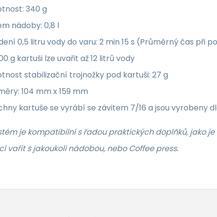
tnost: 340 g
m nádoby: 0,8 l
ení 0,5 litru vody do varu: 2 min 15 s (Průměrný čas při pou
00 g kartuši lze uvařit až 12 litrů vody
nost stabilizační trojnožky pod kartuši: 27 g
měry: 104 mm x 159 mm
hny kartuše se vyrábí se závitem 7/16 a jsou vyrobeny dl
tém je kompatibilní s řadou praktických doplňků, jako je
í vařit s jakoukoli nádobou, nebo Coffee press.