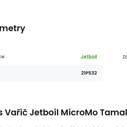
metry
ce:
Jetboil
Zá
21P532
s
Vařič Jetboil MicroMo Tama