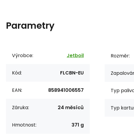
Parametry
Výrobce:
Jetboil
Rozměr:
Kód:
FLCBN-EU
Zapalován
EAN:
858941006557
Typ paliva
Záruka:
24 měsíců
Typ kartu
Hmotnost:
371 g