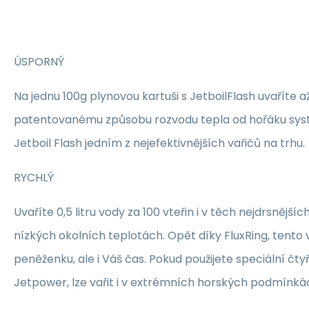
ÚSPORNÝ
Na jednu 100g plynovou kartuši s JetboilFlash uvaříte až
patentovanému způsobu rozvodu tepla od hořáku sys
Jetboil Flash jedním z nejefektivnějších vařičů na trhu.
RYCHLÝ
Uvaříte 0,5 litru vody za 100 vteřin i v těch nejdrsnějš
nízkých okolních teplotách. Opět díky FluxRing, tento v
peněženku, ale i Váš čas. Pokud použijete speciální čty
Jetpower, lze vařit i v extrémních horských podmínká