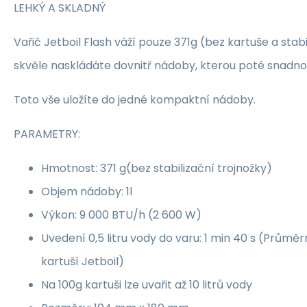
LEHKÝ A SKLADNÝ
Vařič Jetboil Flash váží pouze 371g (bez kartuše a stabi
skvěle naskládáte dovnitř nádoby, kterou poté snadno
Toto vše uložíte do jedné kompaktní nádoby.
PARAMETRY:
Hmotnost: 371 g(bez stabilizační trojnožky)
Objem nádoby: 1l
Výkon: 9 000 BTU/h (2 600 W)
Uvedení 0,5 litru vody do varu: 1 min 40 s (Průměrn
kartuší Jetboil)
Na 100g kartuši lze uvařit až 10 litrů vody