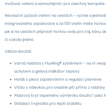
možnost vaření a samozřejmě i pro všechny kempaře a
Revoluční způsob vaření na cestách - rychle a jednoduš
integrovaného zapalovače a za 100 vteřin máte horkou
jak si na cestách připravit horkou vodu pro čaj, kávu,
či cokoliv jiného.
OBSAH BALENÍ:
Varná nádoba s FluxRing® systémem - na ní neopr
úchytem a gelový indikátor teploty
Hořák s piezo zapalováním a regulací plamene
Víčko s nálevkou pro snadné pití přímo z nádoby
Plastový kryt tepelného výměníku sloužící i jako
Skládací trojnožka pro lepší stabilitu