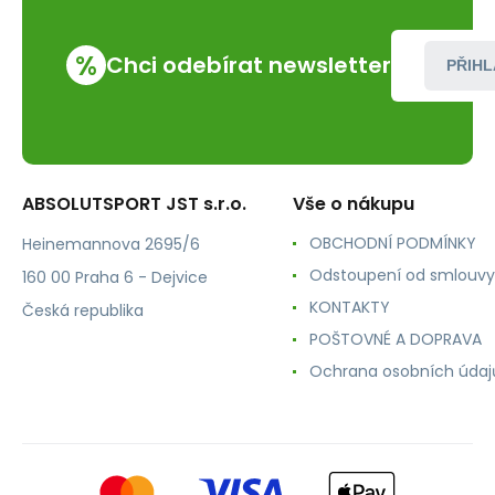
%
Chci odebírat newsletter
PŘIHL
ABSOLUTSPORT JST s.r.o.
Vše o nákupu
OBCHODNÍ PODMÍNKY
Heinemannova 2695/6
Odstoupení od smlouvy
160 00 Praha 6 - Dejvice
KONTAKTY
Česká republika
POŠTOVNÉ A DOPRAVA
Ochrana osobních údaj