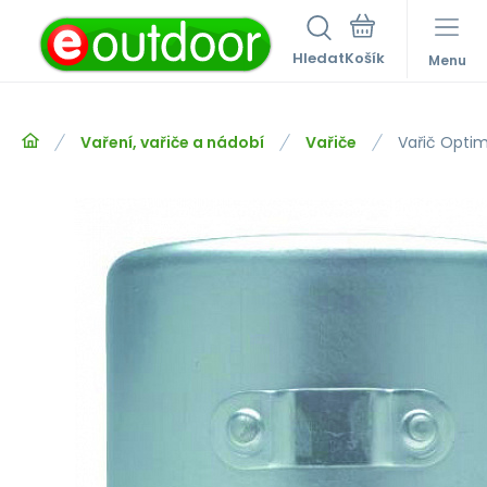
Hledat
Menu
Vaření, vařiče a nádobí
Vařiče
Vařič Opti