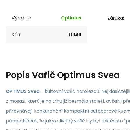
Výrobce:
Optimus
Záruka:
Kód:
11949
Popis
Vařič Optimus Svea
OPTIMUS Svea
- kultovní vařič horolezců. Nejklasičtějš
z mosazi, který je na trhu již bezmála století, avšak i p
přirovnávají konkurenční kompaktní outdoorové kuchyň
předpokládat, že jakýkoliv jiný vařič by byl tak často "