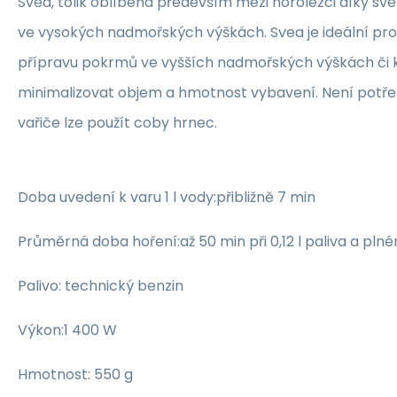
Svea, tolik oblíbená především mezi horolezci díky své
ve vysokých nadmořských výškách. Svea je ideální pro 
přípravu pokrmů ve vyšších nadmořských výškách či kd
minimalizovat objem a hmotnost vybavení. Není potř
vařiče lze použít coby hrnec.
Doba uvedení k varu 1 l vody:přibližně 7 min
Průměrná doba hoření:až 50 min při 0,12 l paliva a pl
Palivo: technický benzin
Výkon:1 400 W
Hmotnost: 550 g