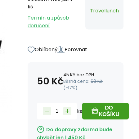
ks
Travellunch
Termín a způsob
doručení
Oblíbený
Porovnat
45
Kč
bez DPH
50
Kč
Běžná cena:
60
Kč
(-
17
%)
DO
ks
KOŠÍKU
Do dopravy zdarma bude
chybět jen
1 450
Kč