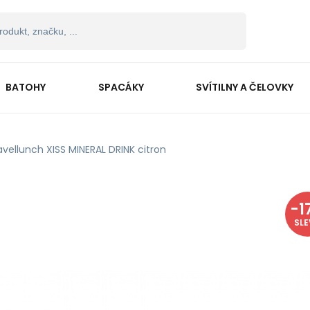
BATOHY
SPACÁKY
SVÍTILNY A ČELOVKY
avellunch XISS MINERAL DRINK citron
-
1
SL