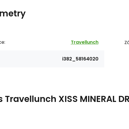
metry
ce:
Travellunch
Zá
i382_58164020
s
Travellunch XISS MINERAL DR