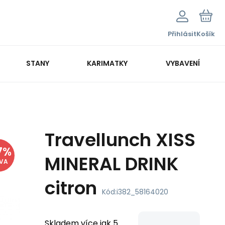
Přihlásit
Košík
STANY
KARIMATKY
VYBAVENÍ
Travellunch XISS
7
%
MINERAL DRINK
EVA
citron
Kód:
i382_58164020
Skladem více jak 5