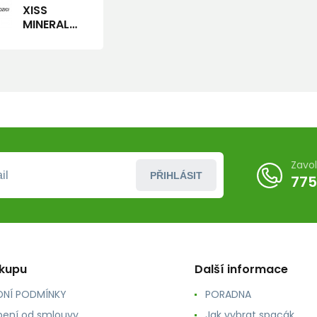
XISS
MINERAL
DRINK
citron
Zavo
PŘIHLÁSIT
775
ákupu
Další informace
NÍ PODMÍNKY
PORADNA
ení od smlouvy
Jak vybrat spacák