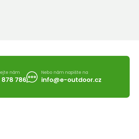
lejte nám
Nebo nám napište na
 878 786
info@e-outdoor.cz