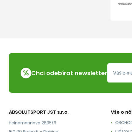
%
Chci odebírat newsletter
ABSOLUTSPORT JST s.r.o.
Vše o n
OBCHOD
Heinemannova 2695/6
Odstoup
160 00 Praha 6 - Dejvice