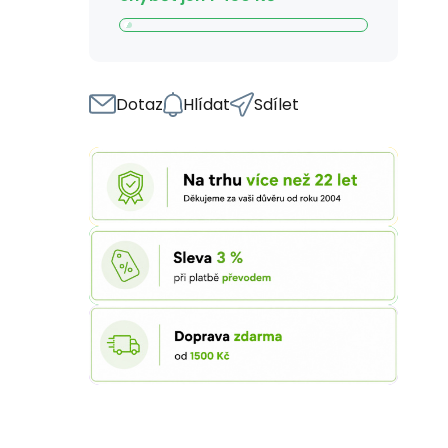
Dotaz
Hlídat
Sdílet