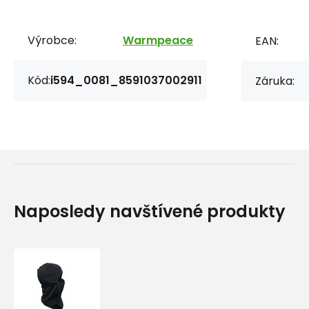
Výrobce:
Warmpeace
EAN:
Kód:
i594_0081_8591037002911
Záruka:
Naposledy navštívené produkty
Warmpeace
KUKLA
BALACLAVA