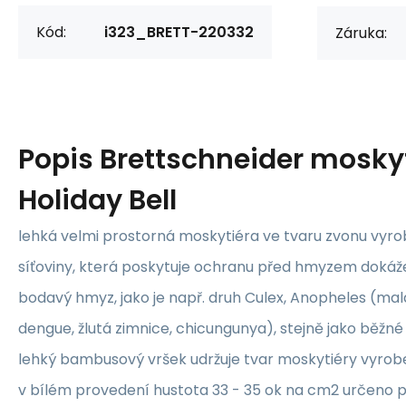
Kód:
i323_BRETT-220332
Záruka:
Popis
Brettschneider mosky
Holiday Bell
lehká velmi prostorná moskytiéra ve tvaru zvonu vyr
síťoviny, která poskytuje ochranu před hmyzem doká
bodavý hmyz, jako je např. druh Culex, Anopheles (mal
dengue, žlutá zimnice, chicungunya), stejně jako běž
lehký bambusový vršek udržuje tvar moskytiéry vyrob
v bílém provedení hustota 33 - 35 ok na cm2 určeno p