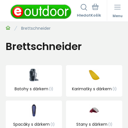
Hledat
Menu
Brettschneider
Brettschneider
Batohy s dárkem
Karimatky s dárkem
1
1
Spacáky s dárkem
Stany s dárkem
1
1