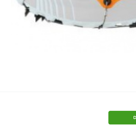
Nesmeky No
o
D