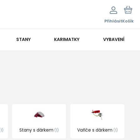
Přihlásit
Košík
STANY
KARIMATKY
VYBAVENÍ
Stany s dárkem
Vařiče s dárkem
1
1
1