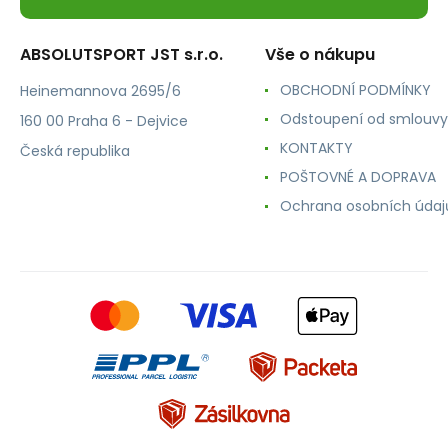
ABSOLUTSPORT JST s.r.o.
Vše o nákupu
OBCHODNÍ PODMÍNKY
Heinemannova 2695/6
Odstoupení od smlouvy
160 00 Praha 6 - Dejvice
KONTAKTY
Česká republika
POŠTOVNÉ A DOPRAVA
Ochrana osobních údaj