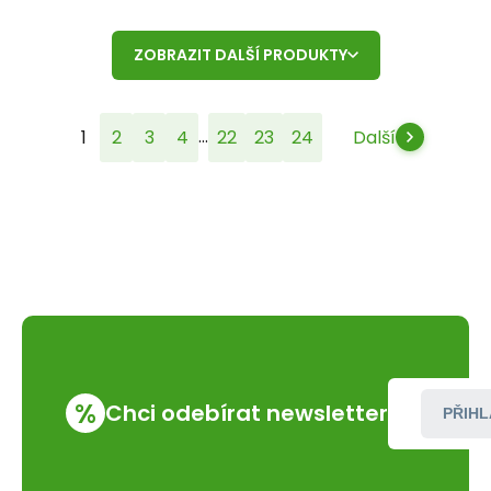
ZOBRAZIT DALŠÍ PRODUKTY
...
1
2
3
4
22
23
24
Další
%
Chci odebírat newsletter
PŘIHL