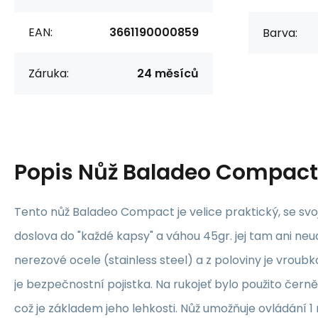
EAN:
3661190000859
Barva:
Záruka:
24 měsíců
Popis
Nůž Baladeo Compact
Tento nůž Baladeo Compact je velice praktický, se svo
doslova do "každé kapsy" a váhou 45gr. jej tam ani neuc
nerezové ocele (stainless steel) a z poloviny je vrou
je bezpečnostní pojistka. Na rukojeť bylo použito čern
což je základem jeho lehkosti. Nůž umožňuje ovládání 1 