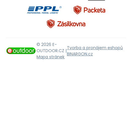
© 2026 E-
Tvorba a pronájem eshopů
OUTDOOR.CZ |
BINARGON.cz
Mapa stránek