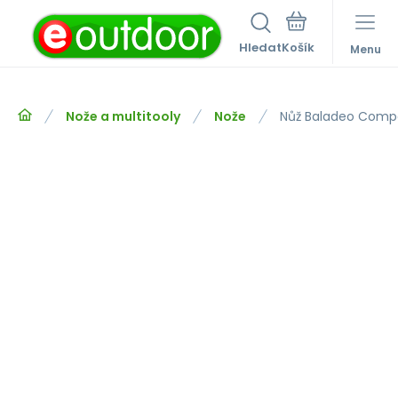
Hledat
Menu
Nože a multitooly
Nože
Nůž Baladeo Comp