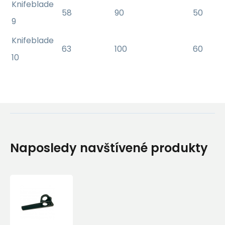
Knifeblade
58
90
50
9
Knifeblade
63
100
60
10
Naposledy navštívené produkty
Ocelová
Skoba
Camp
Knifeblade