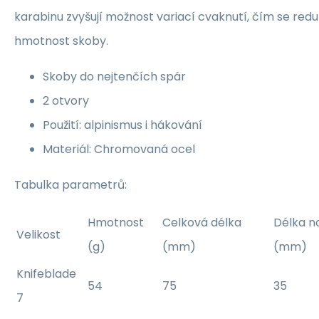
karabinu zvyšují možnost variací cvaknutí, čím se redu
hmotnost skoby.
Skoby do nejtenčích spár
2 otvory
Použití: alpinismus i hákování
Materiál: Chromovaná ocel
Tabulka parametrů:
Hmotnost
Celková délka
Délka n
Velikost
(g)
(mm)
(mm)
Knifeblade
54
75
35
7