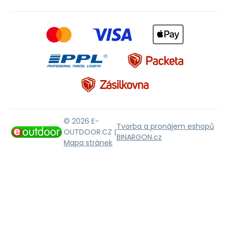
© 2026 E-
Tvorba a pronájem eshopů
OUTDOOR.CZ |
BINARGON.cz
Mapa stránek