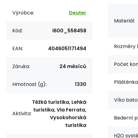
Výrobce:
Deuter
Materiál:
Kód:
i600_558458
Rozměry 
EAN:
4046051171494
Počet ko
Záruka:
24 měsíců
Pláštěnka
Hmotnost (g):
1330
Víko bato
Těžká turistika, Lehká
turistika, Via Ferrata,
Aktivita:
Vysokohorská
Bederní p
turistika
H2O syst