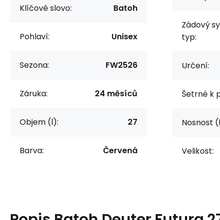
Klíčové slovo:
Batoh
Zádový s
Pohlaví:
Unisex
typ:
Sezona:
FW2526
Určení:
Záruka:
24 měsíců
Šetrné k p
Objem (l):
27
Nosnost (
Barva:
Červená
Velikost:
Popis
Batoh Deuter Futura 2