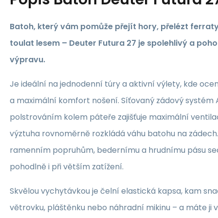
Batoh, který vám pomůže přejít hory, přelézt ferraty
toulat lesem – Deuter Futura 27 je spolehlivý a poh
výpravu.
Je ideální na jednodenní túry a aktivní výlety, kde oc
a maximální komfort nošení. Síťovaný zádový systém 
polstrováním kolem páteře zajišťuje maximální ventila
výztuha rovnoměrně rozkládá váhu batohu na zádech
ramenním popruhům, bedernímu a hrudnímu pásu sed
pohodlně i při větším zatížení.
Skvělou vychytávkou je čelní elastická kapsa, kam sn
větrovku, pláštěnku nebo náhradní mikinu – a máte ji 