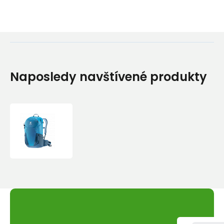
Naposledy navštívené produkty
Batoh
Deuter
Futura
27