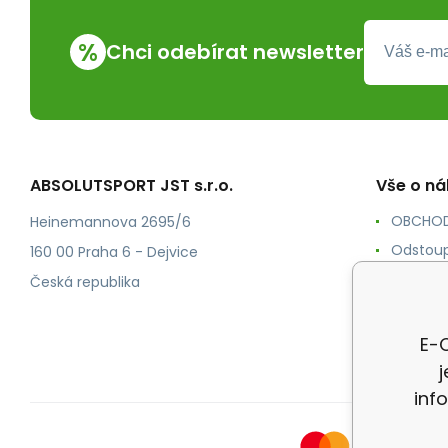
%
Chci odebírat newsletter
ABSOLUTSPORT JST s.r.o.
Vše o n
OBCHOD
Heinemannova 2695/6
Odstoup
160 00 Praha 6 - Dejvice
KONTAK
Česká republika
POŠTOV
Ochrana
E-O
inf