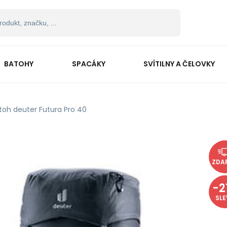
BATOHY
SPACÁKY
SVÍTILNY A ČELOVKY
toh deuter Futura Pro 40
ZDA
-
2
SL