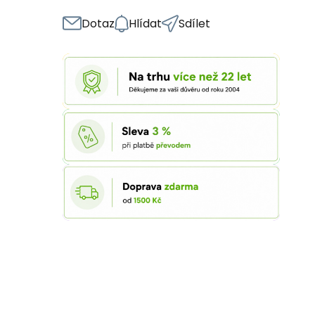
Dotaz
Hlídat
Sdílet