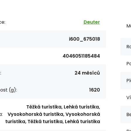
ce:
Deuter
Ma
i600_675018
R
4046051185484
P
:
24 měsíců
Pl
st (g):
1620
Ví
Těžká turistika, Lehká turistika,
a:
Vysokohorská turistika, Vysokohorská
Be
turistika, Těžká turistika, Lehká turistika