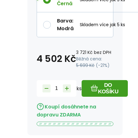
Černá
Barva
:
Skladem více jak 5 ks
Modrá
3 721
Kč
bez DPH
4 502
Kč
Běžná cena:
5 699
Kč
(-
21
%)
DO
ks
KOŠÍKU
Koupí dosáhnete na
dopravu ZDARMA