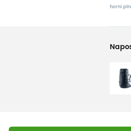
horní pln
Napos