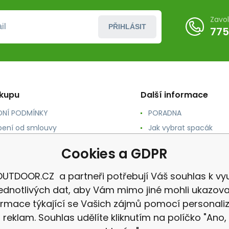
Zavo
PŘIHLÁSIT
775
ákupu
Další informace
NÍ PODMÍNKY
PORADNA
ení od smlouvy
Jak vybrat spacák
TY
Jak vybrat batoh
Cookies a GDPR
NÉ A DOPRAVA
Jak vybrat karimatku
 osobních údajů
Reklamace
UTDOOR.CZ a partneři potřebují Váš souhlas k vyu
jednotlivých dat, aby Vám mimo jiné mohli ukazova
ormace týkající se Vašich zájmů pomocí personali
reklam. Souhlas udělíte kliknutím na políčko "Ano,