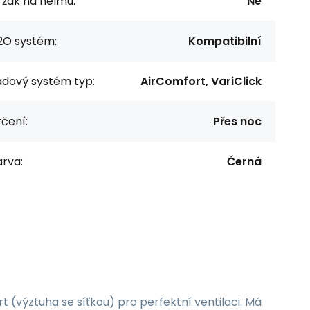
ržák na helmu:
Ne
2O systém:
Kompatibilní
ádový systém typ:
AirComfort, VariClick
čení:
Přes noc
rva:
Černá
 (výztuha se síťkou) pro perfektní ventilaci. Má