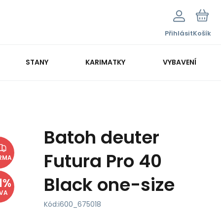
Přihlásit
Košík
STANY
KARIMATKY
VYBAVENÍ
Batoh deuter
Futura Pro 40
RMA
Black one-size
1
%
EVA
Kód:
i600_675018