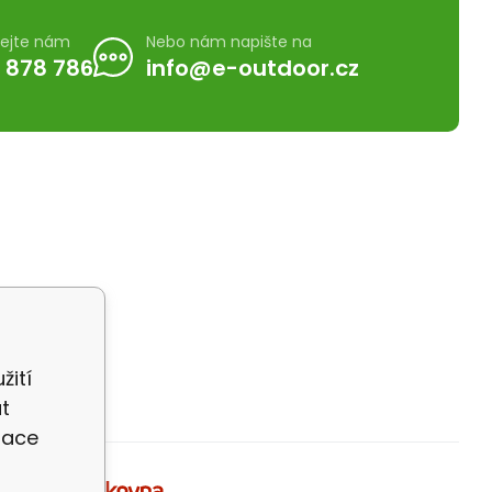
lejte nám
Nebo nám napište na
 878 786
info@e-outdoor.cz
žití
t
zace