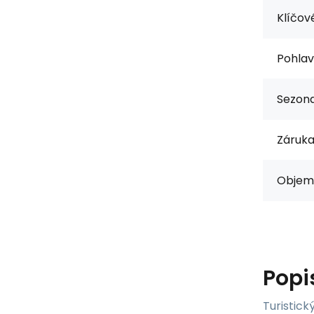
Klíčové
Pohlav
Sezona
Záruka
Objem 
Popi
Turistick