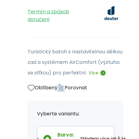
Termín a způsob
doručení
Turistický batoh s nastavitelnou délkou
zad a systémem AirComfort (výztuha
se síťkou) pro perfektní
Více
Oblíbený
Porovnat
Vyberte variantu:
Barva
:
Skladem více jak 5 ks