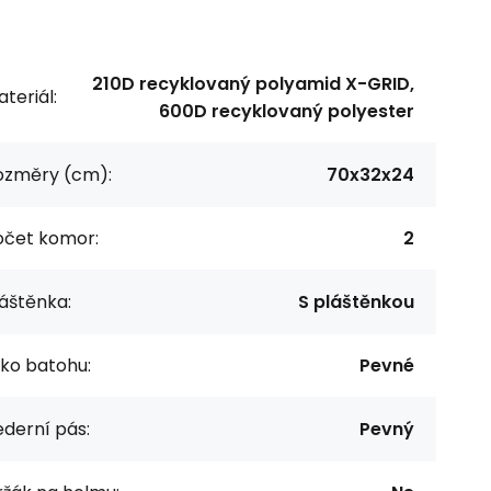
210D recyklovaný polyamid X-GRID,
teriál:
600D recyklovaný polyester
ozměry (cm):
70x32x24
očet komor:
2
áštěnka:
S pláštěnkou
ko batohu:
Pevné
derní pás:
Pevný