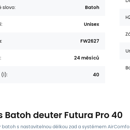
D
 slovo:
Batoh
H
í:
Unisex
Z
:
FW2627
Ur
:
24 měsíců
Ba
(l):
40
s
Batoh deuter Futura Pro 40
ý batoh s nastavitelnou délkou zad a systémem AirComfort