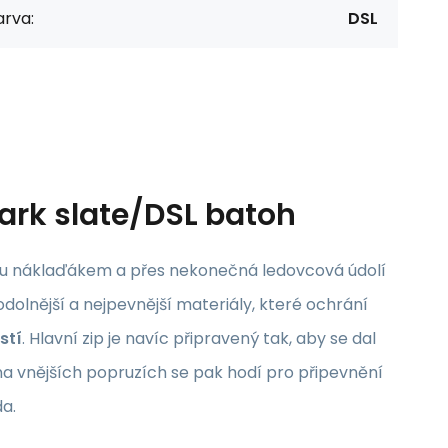
arva:
DSL
dark slate/DSL batoh
ekou náklaďákem a přes nekonečná ledovcová údolí
jodolnější a nejpevnější materiály, které ochrání
stí
. Hlavní zip je navíc připravený tak, aby se dal
na vnějších popruzích se pak hodí pro připevnění
da.