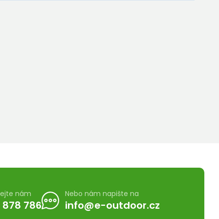
lejte nám
Nebo nám napište na
 878 786
info@e-outdoor.cz