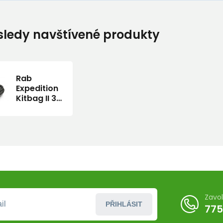
ledy navštívené produkty
Rab
Expedition
Kitbag II 30
dark
slate/DSL
batoh
Zavo
PŘIHLÁSIT
775