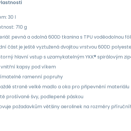
vlastnosti
m: 30 l
tnost: 710 g
riál: pevná a odolná 600D tkanina s TPU voděodolnou fóli
ní část je ještě vyztužená dvojitou vrstvou 600D polyest
storný hlavní vstup s uzamykatelným YKK® spirálovým zi
 vnitřní kapsy pod víkem
ímatelné ramenní popruhy
aždé straně velké madlo a oka pro připevnění materiálu
itě prošívané švy, podlepené páskou
ovuje požadavkům většiny aerolinek na rozměry příruční