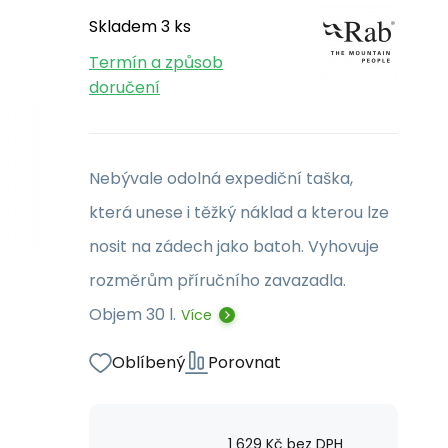
Skladem 3 ks
Termín a způsob
doručení
Nebývale odolná expediční taška,
která unese i těžký náklad a kterou lze
nosit na zádech jako batoh. Vyhovuje
rozměrům příručního zavazadla.
Objem 30 l.
Více
Oblíbený
Porovnat
1 629
Kč
bez DPH