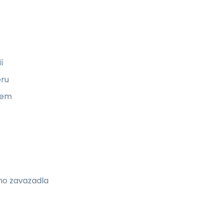
í
eru
pem
ho zavazadla