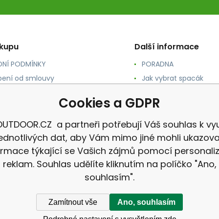
ákupu
Další informace
NÍ PODMÍNKY
PORADNA
ení od smlouvy
Jak vybrat spacák
TY
Jak vybrat batoh
Cookies a GDPR
NÉ A DOPRAVA
Jak vybrat karimatku
 osobních údajů
Reklamace
UTDOOR.CZ a partneři potřebují Váš souhlas k vyu
jednotlivých dat, aby Vám mimo jiné mohli ukazova
ormace týkající se Vašich zájmů pomocí personali
reklam. Souhlas udělíte kliknutím na políčko "Ano,
souhlasím".
Zamítnout vše
Ano, souhlasím