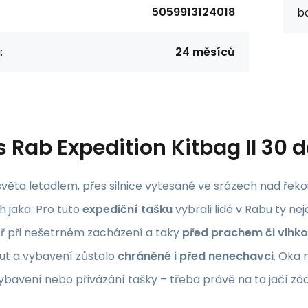
5059913124018
b
:
24 měsíců
s
Rab Expedition Kitbag II 30 
 světa letadlem, přes silnice vytesané ve srázech nad ř
 jaka. Pro tuto
expediční tašku
vybrali lidé v Rabu ty ne
tř při nešetrném zacházení a taky
před prachem či vlhko
t a vybavení zůstalo
chráněné i před nenechavci
. Oka 
ybavení nebo přivázání tašky – třeba právě na ta jačí zá