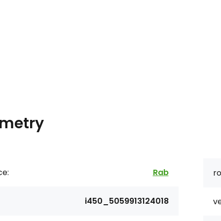
metry
ce:
Rab
ro
i450_5059913124018
ve