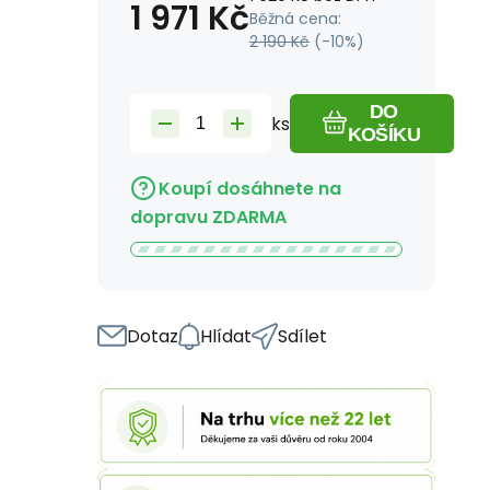
1 971
Kč
Běžná cena:
2 190
Kč
(-
10
%)
DO
ks
KOŠÍKU
Koupí dosáhnete na
dopravu ZDARMA
Dotaz
Hlídat
Sdílet