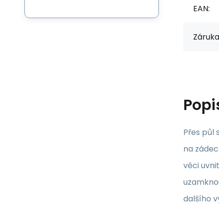
EAN:
Záruka
Popi
Přes půl
na zádech
věci uvni
uzamknou
dalšího v