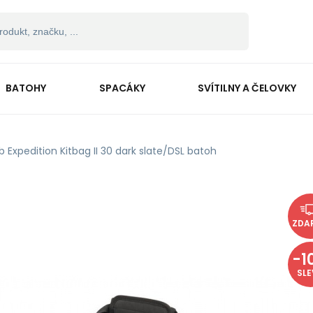
BATOHY
SPACÁKY
SVÍTILNY A ČELOVKY
b Expedition Kitbag II 30 dark slate/DSL batoh
ZDA
-
1
SL