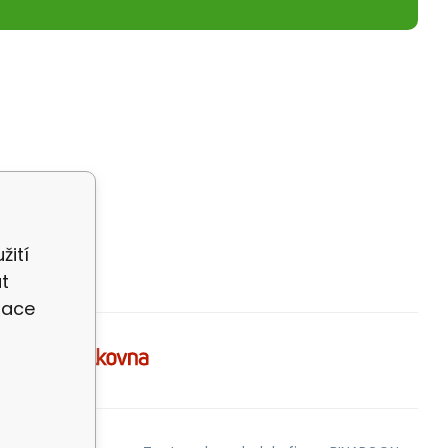
žití
t
zace