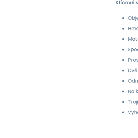
Klíčové 
Obje
Hmo
Mate
Spod
Pro
Dvě
Odn
Na k
Troj
Vyh