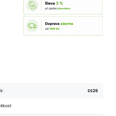
k:
SS26
likost: