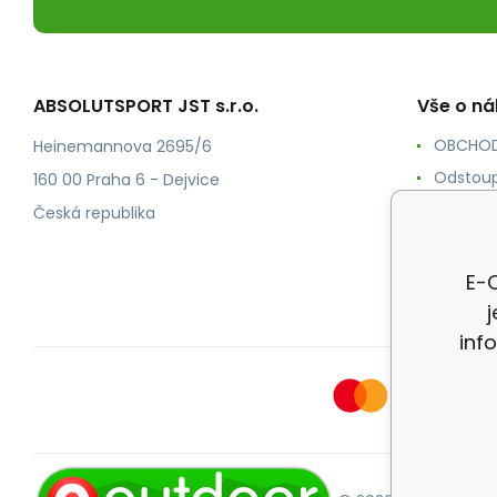
ABSOLUTSPORT JST s.r.o.
Vše o n
OBCHOD
Heinemannova 2695/6
Odstoup
160 00 Praha 6 - Dejvice
KONTAK
Česká republika
POŠTOV
Ochrana
E-O
inf