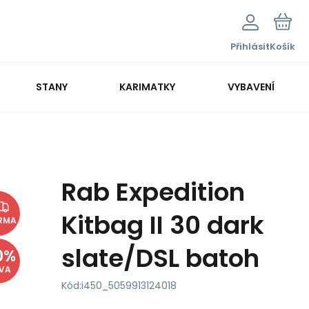
Přihlásit
Košík
STANY
KARIMATKY
VYBAVENÍ
Rab Expedition
Kitbag II 30 dark
RMA
slate/DSL batoh
0
%
EVA
Kód:
i450_5059913124018