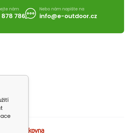
lejte nám
Nebo nám napište na
 878 786
info@e-outdoor.cz
žití
t
zace