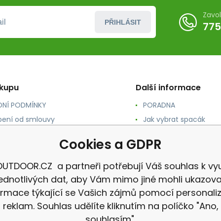
Zavo
PŘIHLÁSIT
775
ákupu
Další informace
NÍ PODMÍNKY
PORADNA
ení od smlouvy
Jak vybrat spacák
TY
Jak vybrat batoh
Cookies a GDPR
NÉ A DOPRAVA
Jak vybrat karimatku
 osobních údajů
Reklamace
UTDOOR.CZ a partneři potřebují Váš souhlas k vyu
jednotlivých dat, aby Vám mimo jiné mohli ukazova
ormace týkající se Vašich zájmů pomocí personali
reklam. Souhlas udělíte kliknutím na políčko "Ano,
souhlasím".