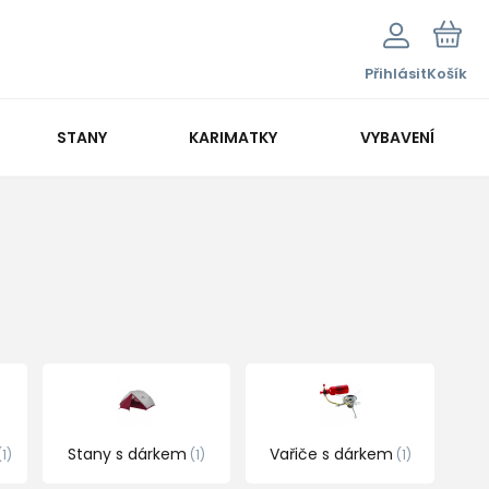
Přihlásit
Košík
STANY
KARIMATKY
VYBAVENÍ
Stany s dárkem
Vařiče s dárkem
1
1
1