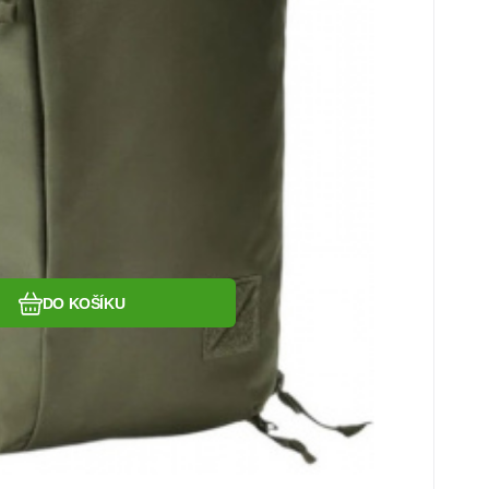
Oblíbený
Porovnat
DO KOŠÍKU