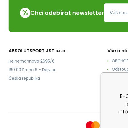
%
Chci odebírat newsletter
ABSOLUTSPORT JST s.r.o.
Vše o n
OBCHOD
Heinemannova 2695/6
Odstoup
160 00 Praha 6 - Dejvice
KONTAK
Česká republika
POŠTOV
Ochrana
E-O
inf