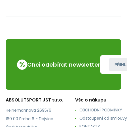
%
Chci odebírat newsletter
PŘIHL
ABSOLUTSPORT JST s.r.o.
Vše o nákupu
OBCHODNÍ PODMÍNKY
Heinemannova 2695/6
Odstoupení od smlouvy
160 00 Praha 6 - Dejvice
KONTAKTY