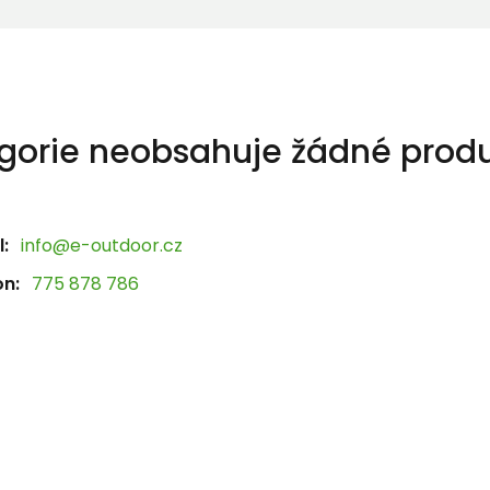
gorie neobsahuje žádné produ
:
info@e-outdoor.cz
on:
775 878 786