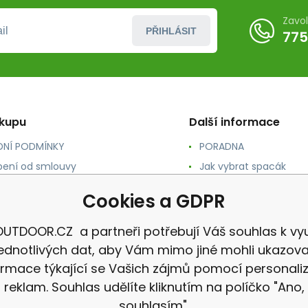
Zavo
PŘIHLÁSIT
775
ákupu
Další informace
NÍ PODMÍNKY
PORADNA
ení od smlouvy
Jak vybrat spacák
TY
Jak vybrat batoh
Cookies a GDPR
NÉ A DOPRAVA
Jak vybrat karimatku
 osobních údajů
Reklamace
UTDOOR.CZ a partneři potřebují Váš souhlas k vyu
jednotlivých dat, aby Vám mimo jiné mohli ukazova
ormace týkající se Vašich zájmů pomocí personali
reklam. Souhlas udělíte kliknutím na políčko "Ano,
souhlasím".