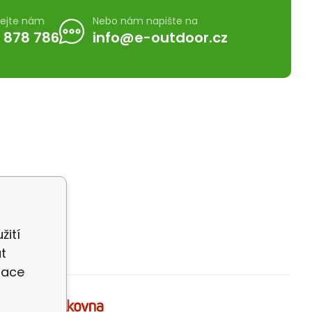
lejte nám
Nebo nám napište na
 878 786
info@e-outdoor.cz
žití
t
zace