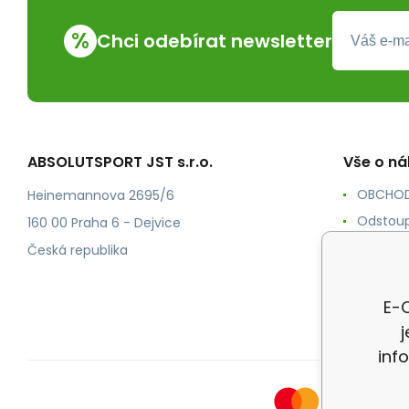
%
Chci odebírat newsletter
ABSOLUTSPORT JST s.r.o.
Vše o n
OBCHOD
Heinemannova 2695/6
Odstoup
160 00 Praha 6 - Dejvice
KONTAK
Česká republika
POŠTOV
Ochrana
E-O
inf