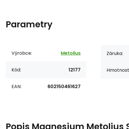
Parametry
Výrobce:
Metolius
Záruka:
Kód:
12177
Hmotnost
EAN:
602150461627
Popis
Magnesium Metolius 