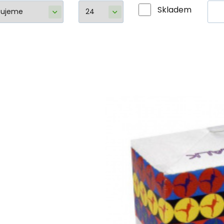
Skladem
Magnesium M
Magnesiová kostka Metolius Chalk