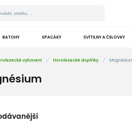
BATOHY
SPACÁKY
SVÍTILNY A ČELOVKY
rolezecké vybavení
Horolezecké doplňky
Magnésiu
nésium
odávanější