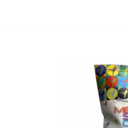
Magnesium M
Kvalitní magnesiová drť Metolius 