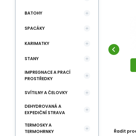
BATOHY
Kód:
i600_n_34380
Skladem
1
ks
%
Rock Empire
-20%
Záruka
95
Kč
24 měsíců
Magnézium Rock
M
od
119
Kč
ONE-SIZE
A
SLEVA
Empire Magnesium
DETAIL
(
1
VARIANTA
)
Magnesium plněné do
Kv
SPACÁKY
Oblíbený
Porovnat
Ball 35g
obalu ve tvaru míčku.
Me
.
KARIMATKY
STANY
IMPREGNACE A PRACÍ
PROSTŘEDKY
SVÍTILNY A ČELOVKY
DEHYDROVANÁ A
EXPEDIČNÍ STRAVA
TERMOSKY A
Řadit pro
TERMOHRNKY