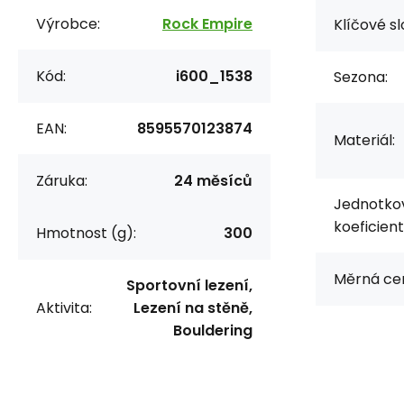
Výrobce:
Rock Empire
Klíčové sl
Kód:
i600_1538
Sezona:
EAN:
8595570123874
Materiál:
Záruka:
24 měsíců
Jednotko
koeficient
Hmotnost (g):
300
Měrná ce
Sportovní lezení,
Aktivita:
Lezení na stěně,
Bouldering