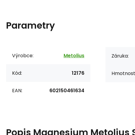
Parametry
Výrobce:
Metolius
Záruka:
Kód:
12176
Hmotnost
EAN:
602150461634
Popis
Magnesium Metolius 