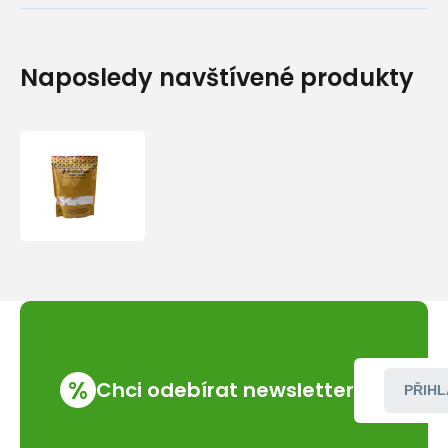
Naposledy navštívené produkty
Magnesium
Metolius
SUPER
CHALK
425
%
Chci odebírat newsletter
PŘIHL