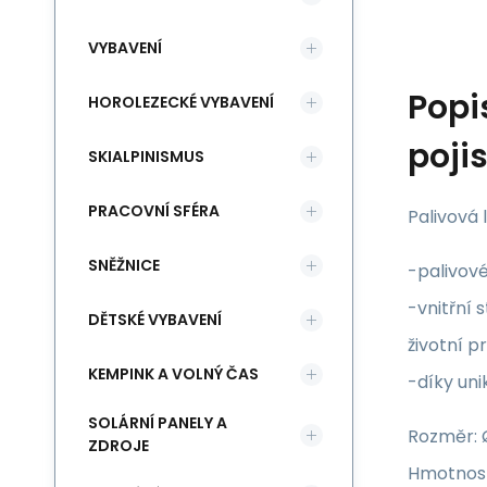
VYBAVENÍ
Popi
HOROLEZECKÉ VYBAVENÍ
poji
SKIALPINISMUS
PRACOVNÍ SFÉRA
Palivová 
SNĚŽNICE
-palivov
-vnitřní
DĚTSKÉ VYBAVENÍ
životní p
KEMPINK A VOLNÝ ČAS
-díky uni
SOLÁRNÍ PANELY A
Rozměr: 
ZDROJE
Hmotnost