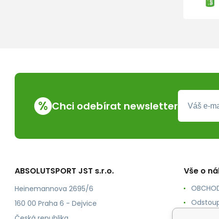
%
Chci odebírat newsletter
ABSOLUTSPORT JST s.r.o.
Vše o n
OBCHOD
Heinemannova 2695/6
Odstoup
160 00 Praha 6 - Dejvice
KONTAK
Česká republika