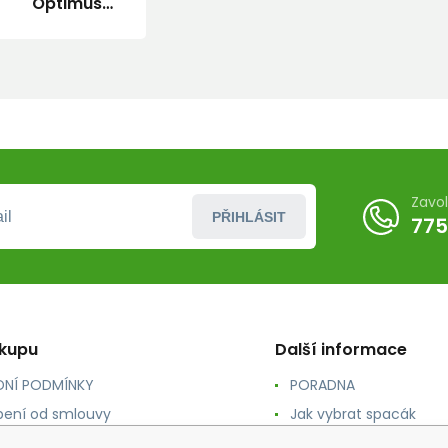
Optimus
1000 ml.
(L) s
dětskou
pojistkou
Zavo
PŘIHLÁSIT
775
ákupu
Další informace
NÍ PODMÍNKY
PORADNA
ení od smlouvy
Jak vybrat spacák
TY
Jak vybrat batoh