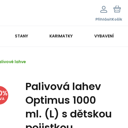
Přihlásit
Košík
STANY
KARIMATKY
VYBAVENÍ
alivové lahve
Palivová lahev
0
%
Optimus 1000
EVA
ml. (L) s dětskou
pojistkou