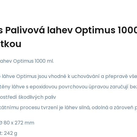
s
Palivová lahev Optimus 1000
stkou
lahev Optimus 1000 ml.
é láhve Optimus jsou vhodné k uchovávání a přepravě vš
 stěny láhve s epoxidovou povrchovou úpravou zaručují 
rostředí škodlivých paliv
kátnímu procesu tvrzení je láhev silná, odolná a zároveň
Ø 80 x 272 mm
: 242 g