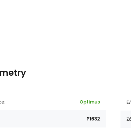
metry
ce:
Optimus
E
P1632
Zá