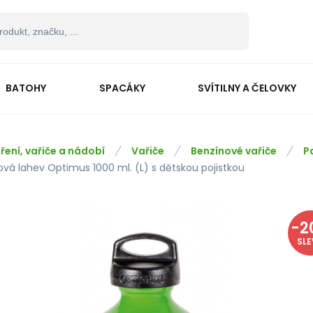
BATOHY
SPACÁKY
SVÍTILNY A ČELOVKY
ření, vařiče a nádobí
Vařiče
Benzínové vařiče
P
ová lahev Optimus 1000 ml. (L) s dětskou pojistkou
-
2
SL