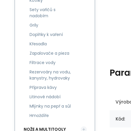
Kotlíky
Sety vařičů s
nadobím
Grily
Doplňky k vaření
Křesadla
Zapalovače a pieza
Filtrace vody
Para
Rezervoáry na vodu,
kanystry, hydrovaky
Příprava kávy
Litinové nádobí
Výrob
Mlýnky na pepř a sůl
Hmoždíře
Kód:
NOŽE A MULTITOOLY