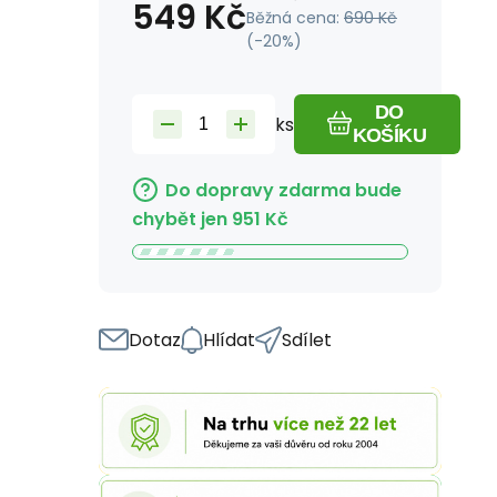
549
Kč
Běžná cena:
690
Kč
(-
20
%)
DO
ks
KOŠÍKU
Do dopravy zdarma bude
chybět jen
951
Kč
Dotaz
Hlídat
Sdílet