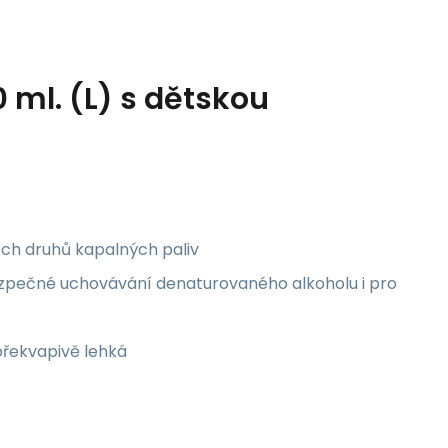
 ml. (L) s dětskou
ech druhů kapalných paliv
bezpečné uchovávání denaturovaného alkoholu i pro
 překvapivě lehká