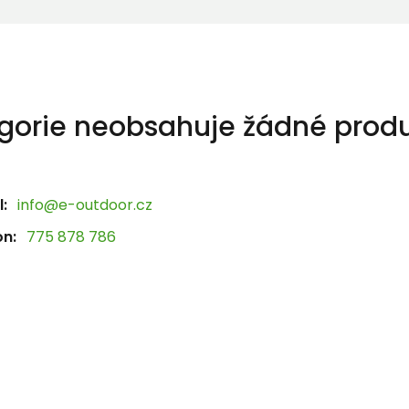
gorie neobsahuje žádné produ
:
info@e-outdoor.cz
on:
775 878 786