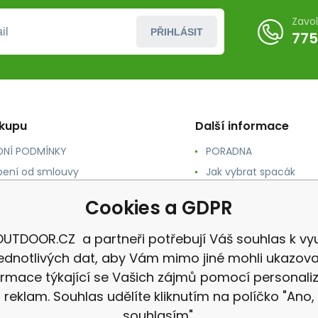
Zavo
PŘIHLÁSIT
775
ákupu
Další informace
NÍ PODMÍNKY
PORADNA
ení od smlouvy
Jak vybrat spacák
TY
Jak vybrat batoh
Cookies a GDPR
NÉ A DOPRAVA
Jak vybrat karimatku
 osobních údajů
Reklamace
UTDOOR.CZ a partneři potřebují Váš souhlas k vyu
jednotlivých dat, aby Vám mimo jiné mohli ukazova
ormace týkající se Vašich zájmů pomocí personali
reklam. Souhlas udělíte kliknutím na políčko "Ano,
souhlasím".