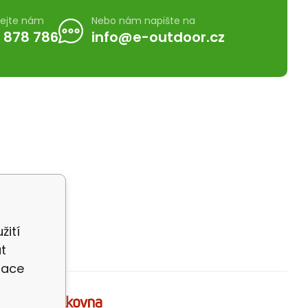
lejte nám
Nebo nám napište na
 878 786
info@e-outdoor.cz
žití
t
zace