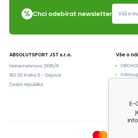
%
Chci odebírat newsletter
ABSOLUTSPORT JST s.r.o.
Vše o n
OBCHOD
Heinemannova 2695/6
Odstoup
160 00 Praha 6 - Dejvice
KONTAK
Česká republika
POŠTOV
Ochrana
E-O
inf