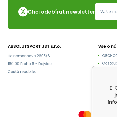
%
Chci odebírat newsletter
ABSOLUTSPORT JST s.r.o.
Vše o n
OBCHOD
Heinemannova 2695/6
Odstoup
160 00 Praha 6 - Dejvice
KONTAK
Česká republika
POŠTOV
Ochrana
E-O
inf