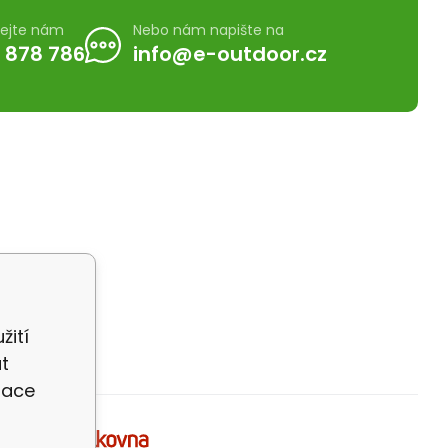
lejte nám
Nebo nám napište na
 878 786
info@e-outdoor.cz
žití
t
zace