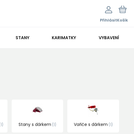
Přihlásit
Košík
STANY
KARIMATKY
VYBAVENÍ
Stany s dárkem
Vařiče s dárkem
1
1
1