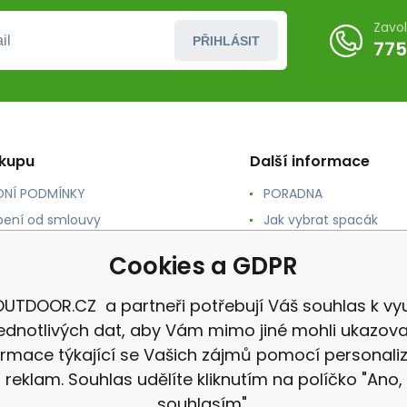
Zavo
PŘIHLÁSIT
775
ákupu
Další informace
NÍ PODMÍNKY
PORADNA
ení od smlouvy
Jak vybrat spacák
TY
Jak vybrat batoh
Cookies a GDPR
NÉ A DOPRAVA
Jak vybrat karimatku
 osobních údajů
Reklamace
UTDOOR.CZ a partneři potřebují Váš souhlas k vyu
jednotlivých dat, aby Vám mimo jiné mohli ukazova
ormace týkající se Vašich zájmů pomocí personali
reklam. Souhlas udělíte kliknutím na políčko "Ano,
souhlasím".