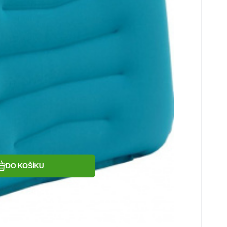
Oblíbený
Porovnat
DO KOŠÍKU