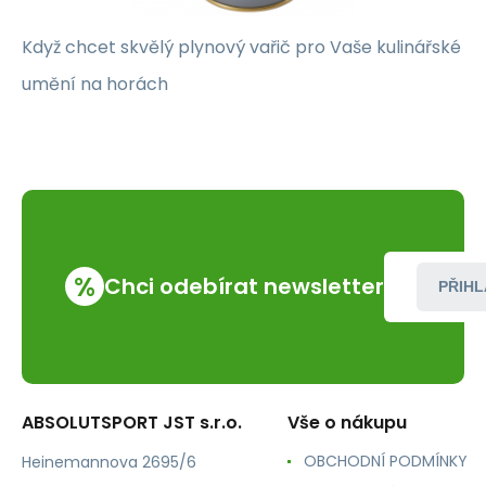
Když chcet skvělý plynový vařič pro Vaše kulinářské
umění na horách
%
Chci odebírat newsletter
PŘIHL
ABSOLUTSPORT JST s.r.o.
Vše o nákupu
OBCHODNÍ PODMÍNKY
Heinemannova 2695/6