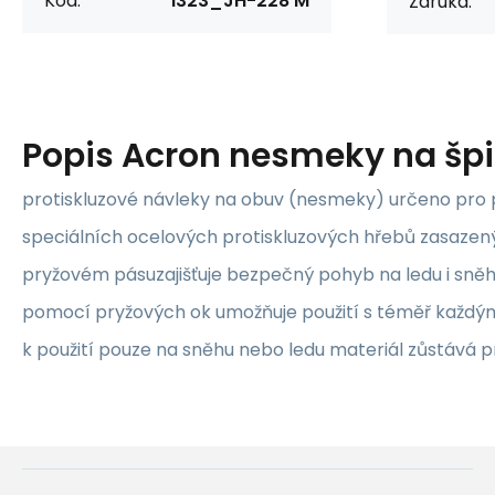
Kód:
i323_JH-228 M
Záruka:
Popis
Acron nesmeky na špi
protiskluzové návleky na obuv (nesmeky) určeno pro p
speciálních ocelových protiskluzových hřebů zasaze
pryžovém pásuzajišťuje bezpečný pohyb na ledu i sněh
pomocí pryžových ok umožňuje použití s téměř každý
k použití pouze na sněhu nebo ledu materiál zůstává 