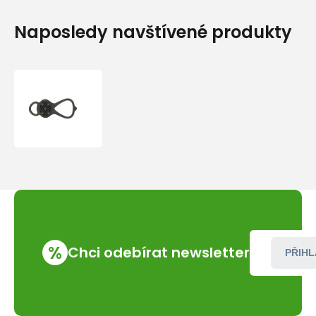
Naposledy navštívené produkty
Acron
nesmeky
na
špičky
34-
42
%
Chci odebírat newsletter
PŘIHL