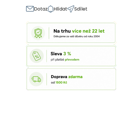
Dotaz
Hlídat
Sdílet