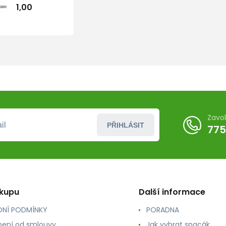
1,00
Zavo
PŘIHLÁSIT
775
ákupu
Další informace
NÍ PODMÍNKY
PORADNA
ení od smlouvy
Jak vybrat spacák