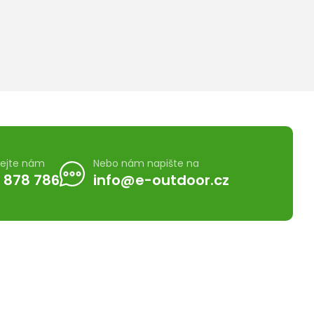
lejte nám
Nebo nám napište na
 878 786
info@e-outdoor.cz