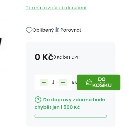
Termín a způsob doručení
Oblíbený
Porovnat
0
Kč
0
Kč
bez DPH
DO
ks
KOŠÍKU
Do dopravy zdarma bude
chybět jen
1 500
Kč