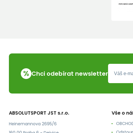
%
Chci odebírat newsletter
ABSOLUTSPORT JST s.r.o.
Vše o n
OBCHOD
Heinemannova 2695/6
Odstoup
160 00 Praha 6 - Dejvice