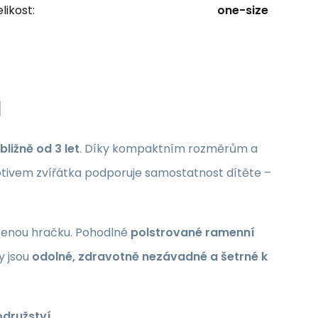
likost:
one-size
l
ližně od 3 let
. Díky kompaktním rozměrům a
otivem zvířátka podporuje samostatnost dítěte –
íbenou hračku. Pohodlné
polstrované ramenní
ly jsou
odolné, zdravotně nezávadné a šetrné k
odružství
.