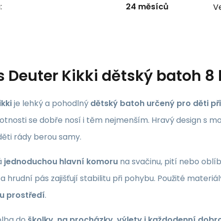
:
24 měsíců
Ve
s
Deuter Kikki dětský batoh 8 
kki
je lehký a pohodlný
dětský batoh určený pro děti přib
otnosti se dobře nosí i těm nejmenším. Hravý design s m
děti rády berou samy.
á
jednoduchou hlavní komoru
na svačinu, pití nebo obl
a hrudní pás zajišťují stabilitu při pohybu. Použité materiá
u prostředí
.
olba do
školky, na procházky, výlety i každodenní dobr