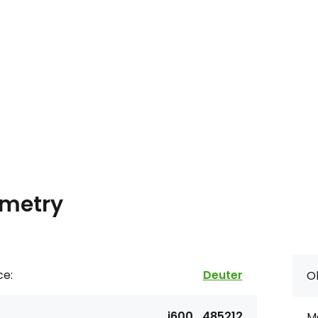
metry
ce:
Deuter
Ob
i600_485212
Ma