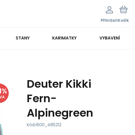
Přihlásit
Košík
STANY
KARIMATKY
VYBAVENÍ
Deuter Kikki
1
%
Fern-
EVA
Alpinegreen
Kód:
i600_485212