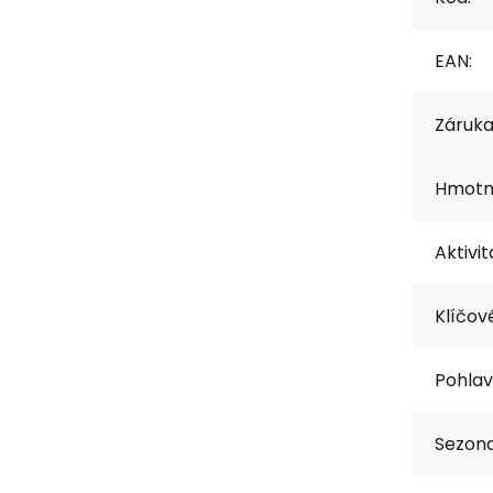
EAN:
Záruka
Hmotno
Aktivit
Klíčové
Pohlav
Sezona