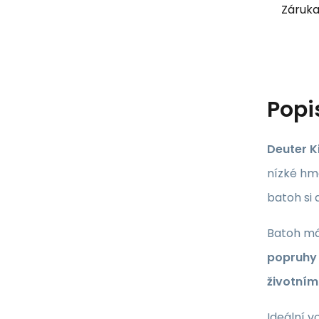
Záruka
Popi
Deuter Ki
nízké hm
batoh si 
Batoh m
popruhy
životním
Ideální v