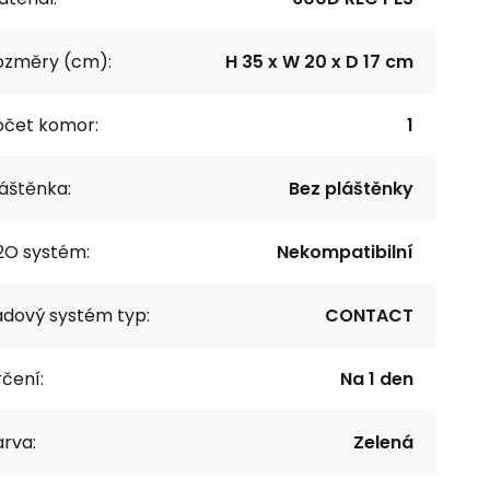
ozměry (cm):
H 35 x W 20 x D 17 cm
očet komor:
1
áštěnka:
Bez pláštěnky
2O systém:
Nekompatibilní
ádový systém typ:
CONTACT
čení:
Na 1 den
rva:
Zelená