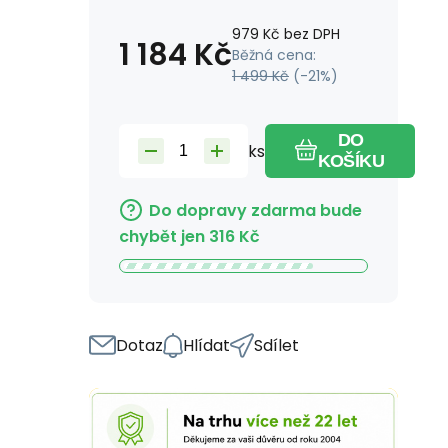
979
Kč
bez DPH
1 184
Kč
Běžná cena:
1 499
Kč
(-
21
%)
DO
ks
KOŠÍKU
Do dopravy zdarma bude
chybět jen
316
Kč
Dotaz
Hlídat
Sdílet