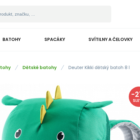
BATOHY
SPACÁKY
SVÍTILNY A ČELOVKY
tohy
Dětské batohy
Deuter Kikki dětský batoh 8 l
-
2
SL