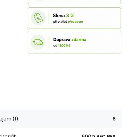
jem (l):
8
teriál:
600D REC PES