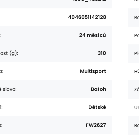
4046051142128
R
:
24 měsíců
P
st (g):
310
Pl
a:
Multisport
H
 slovo:
Batoh
Z
í:
Dětské
Ur
:
FW2627
Ba