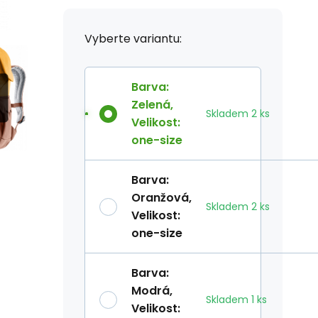
Vyberte variantu:
Barva
:
Zelená
,
Skladem
2
ks
Velikost
:
one-size
Barva
:
Oranžová
,
Skladem
2
ks
Velikost
:
one-size
Barva
:
Modrá
,
Skladem
1
ks
Velikost
: