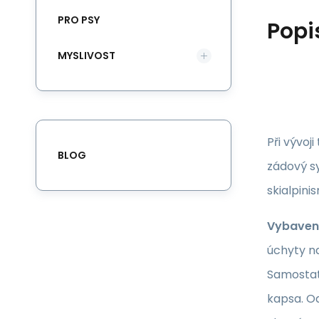
PRO PSY
Popi
MYSLIVOST
Při vývoj
BLOG
zádový s
skialpini
Vybaven
úchyty na
Samostatn
kapsa. O