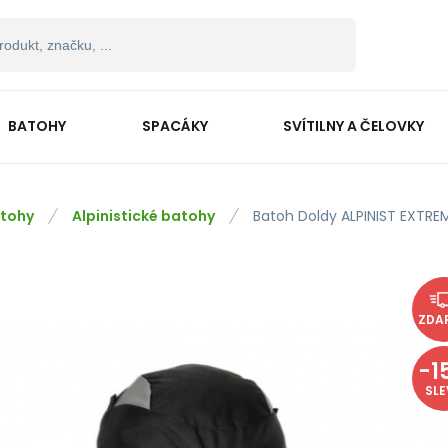
BATOHY
SPACÁKY
SVÍTILNY A ČELOVKY
tohy
Alpinistické batohy
Batoh Doldy ALPINIST EXTRE
ZDA
-
1
SL