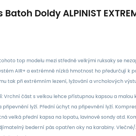
s
Batoh Doldy ALPINIST EXTRE
i tohoto top modelu mezi středně velkými ruksaky se nez
ystém AIR+ a extrémně nízká hmotnost ho předurčují k po
smu tak při extrémním lezení, lyžování a vrcholových výs
í
: Vrchní část s velkou lehce přístupnou kapsou a malou k
 připevnění lyží. Přední úchyt na připevnění lyží. Kompre
á velká přední kapsa na lopatu, lavinové sondy atd. Kom
djímatelný bederní pás opatřen oky na karabiny. Vlečné