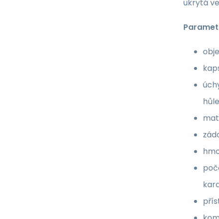
ukrytá ve
Paramet
obj
kaps
úch
hůl
mat
zád
hmo
poče
kara
přís
kom