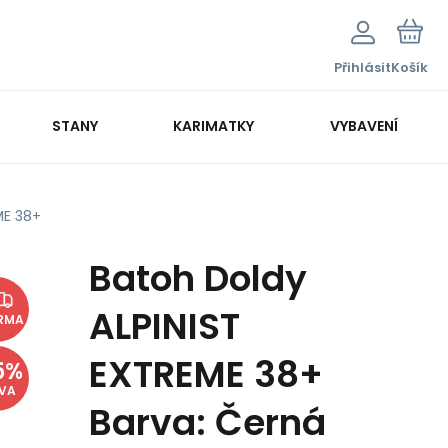
Přihlásit
Košík
STANY
KARIMATKY
VYBAVENÍ
ME 38+
Batoh Doldy
ALPINIST
RMA
EXTREME 38+
5
%
EVA
Barva: Černá