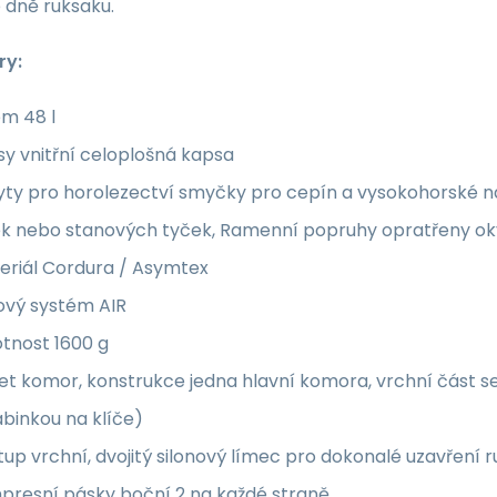
 dně ruksaku.
ry:
em 48 l
y vnitřní celoplošná kapsa
yty pro horolezectví smyčky pro cepín a vysokohorské n
ek nebo stanových tyček, Ramenní popruhy opratřeny ok
eriál Cordura / Asymtex
ový systém AIR
tnost 1600 g
t komor, konstrukce jedna hlavní komora, vrchní část se
binkou na klíče)
tup vrchní, dvojitý silonový límec pro dokonalé uzavření 
presní pásky boční 2 na každé straně