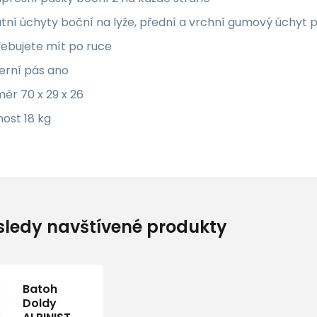
tní úchyty boční na lyže, přední a vrchní gumový úchyt p
řebujete mít po ruce
erní pás ano
ěr 70 x 29 x 26
ost 18 kg
ledy navštívené produkty
Batoh
Doldy