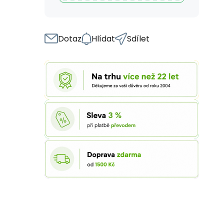
Dotaz
Hlídat
Sdílet