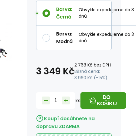
Barva
:
Obvykle expedujeme do 3
dnů
Černá
Barva
:
Obvykle expedujeme do 3
dnů
Modrá
2 768
Kč
bez DPH
3 349
Kč
Běžná cena:
3 960
Kč
(-
15
%)
DO
ks
KOŠÍKU
Koupí dosáhnete na
dopravu ZDARMA