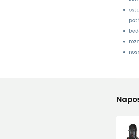
osta
pot
bed
rozm
nosn
Napos