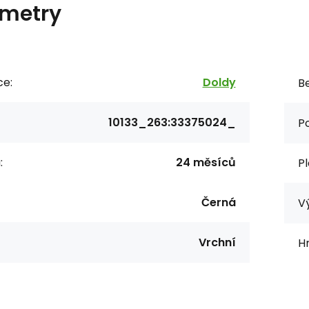
metry
ce:
Doldy
Be
10133_263:33375024_
Po
:
24 měsíců
Pl
Černá
Vý
Vrchní
H