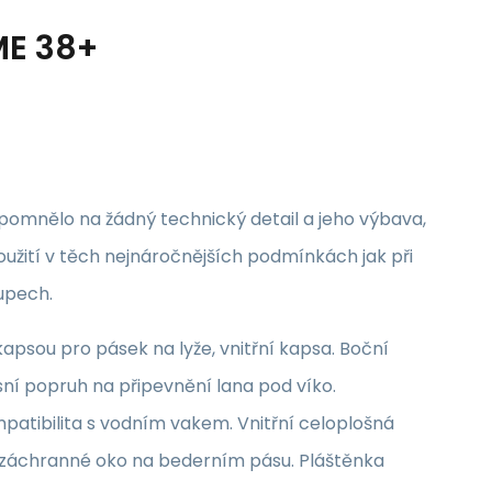
ME 38+
apomnělo na žádný technický detail a jeho výbava,
užití v těch nejnáročnějších podmínkách jak při
tupech.
apsou pro pásek na lyže, vnitřní kapsa. Boční
sní popruh na připevnění lana pod víko.
patibilita s vodním vakem. Vnitřní celoplošná
/záchranné oko na bederním pásu. Pláštěnka