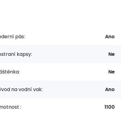
derní pás:
Ano
straní kapsy:
Ne
áštěnka:
Ne
vod na vodní vak:
Ano
motnost :
1100