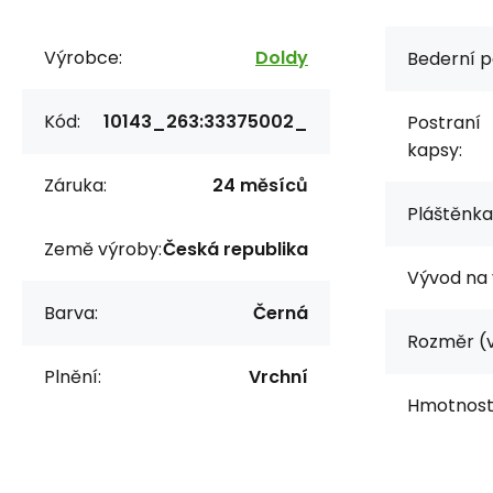
Výrobce:
Doldy
Bederní p
Kód:
10143_263:33375002_
Postraní
kapsy:
Záruka:
24 měsíců
Pláštěnka
Země výroby:
Česká republika
Vývod na 
Barva:
Černá
Rozměr (v
Plnění:
Vrchní
Hmotnost 