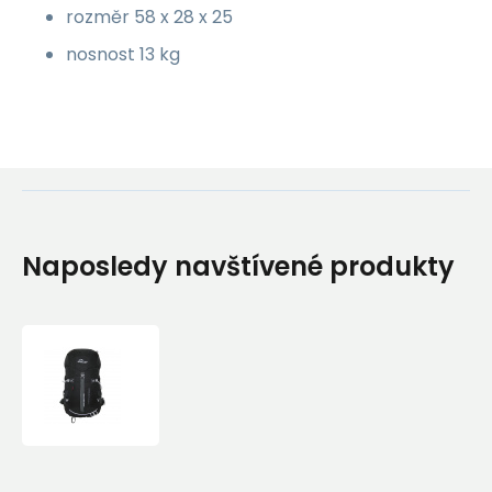
rozměr 58 x 28 x 25
nosnost 13 kg
Naposledy navštívené produkty
Batoh
Doldy
Hike
VCS
35