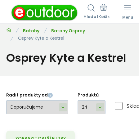
Hledat
Menu
Batohy
Batohy Osprey
Osprey Kyte a Kestrel
Osprey Kyte a Kestrel
Řadit produkty od
Produktů
Skla
ZOBRAZIT DALŠÍ FILTRY