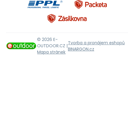
© 2026 E-
Tvorba a pronájem eshopů
OUTDOOR.CZ |
BINARGON.cz
Mapa stránek