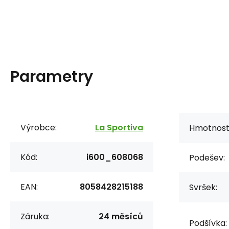
Parametry
Výrobce:
La Sportiva
Hmotnost/
Kód:
i600_608068
Podešev:
EAN:
8058428215188
Svršek:
Záruka:
24 měsíců
Podšívka: