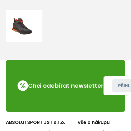
Boty
La
Sportiva
Boulder
X
Mid
GTX
%
Chci odebírat newsletter
PŘIHL
ABSOLUTSPORT JST s.r.o.
Vše o nákupu