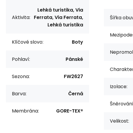
Lehká turistika, Via
Aktivita:
Ferrata, Via Ferrata,
Šířka obuv
Lehká turistika
Mezipode
Klíčové slovo:
Boty
Nepromok
Pohlaví:
Pánské
Charakter
Sezona:
FW2627
Izolace:
Barva:
Černá
Šněrování
Membrána:
GORE-TEX®
Velikost: