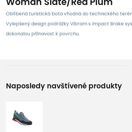
Woman Slate/Red Plum
Oblíbená turistická bota vhodná do technického terén
Vylepšený design podrážky Vibram s Impact Brake s
dokonalou přilnavost k povrchu.
Naposledy navštívené produkty
Boty
La
Sportiva
Boulder