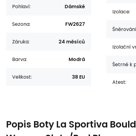
Pohlaví:
Dámské
Izolace:
Sezona:
FW2627
Šněrování
Záruka:
24 měsíců
Izolační v
Barva:
Modrá
Šetrné k p
Velikost:
38 EU
Atest:
Popis
Boty La Sportiva Bould