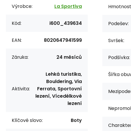
Výrobce:
La Sportiva
Hmotnost/
Kód:
i600_439634
Podešev:
EAN:
8020647941599
Svršek:
Záruka:
24 měsíců
Podšívka:
Lehká turistika,
Šířka obuv
Bouldering, Via
Aktivita:
Ferrata, Sportovní
Mezipode
lezení, Vícedélkové
lezení
Nepromok
Klíčové slovo:
Boty
Charakter