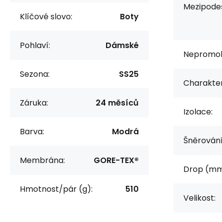
Mezipode
Klíčové slovo:
Boty
Pohlaví:
Dámské
Nepromok
Sezona:
SS25
Charakter
Záruka:
24 měsíců
Izolace:
Barva:
Modrá
Šněrování
Membrána:
GORE-TEX®
Drop (mm
Hmotnost/pár (g):
510
Velikost: