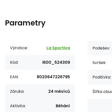
Parametry
Výrobce:
La Sportiva
Podešev:
Kód:
i600_524309
Svršek:
EAN:
8020647226795
Podšívka:
Záruka:
24 měsíců
Šířka obuv
Aktivita:
Běhání