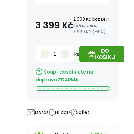
2 809
Kč
bez DPH
3 399
Kč
Běžná cena:
3 999
Kč
(-
15
%)
DO
ks
KOŠÍKU
Koupí dosáhnete na
dopravu ZDARMA
Dotaz
Hlídat
Sdílet