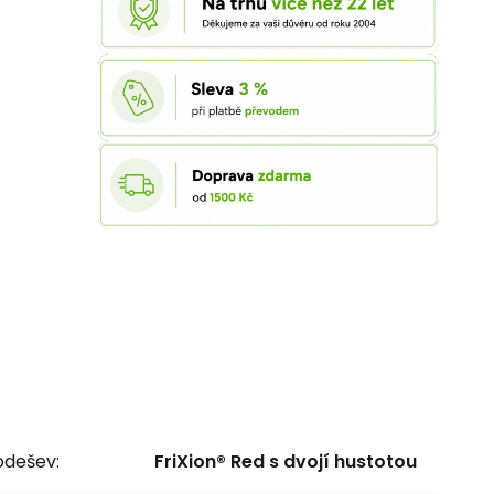
odešev:
FriXion® Red s dvojí hustotou