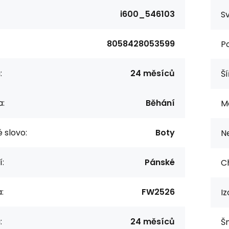
i600_546103
Sv
8058428053599
Po
:
24 měsíců
Ší
a:
Běhání
M
 slovo:
Boty
N
í:
Pánské
C
:
FW2526
Iz
:
24 měsíců
Š