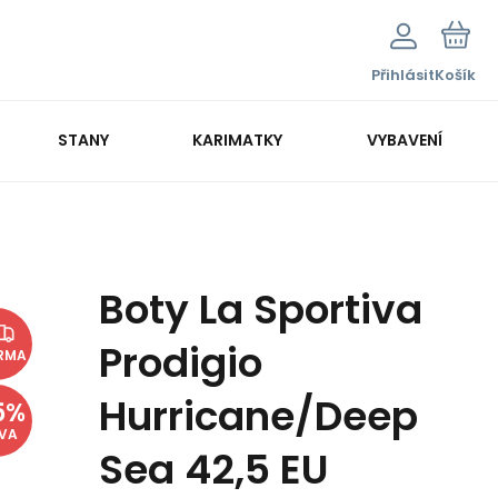
Přihlásit
Košík
STANY
KARIMATKY
VYBAVENÍ
Boty La Sportiva
Prodigio
RMA
Hurricane/Deep
5
%
EVA
Sea 42,5 EU