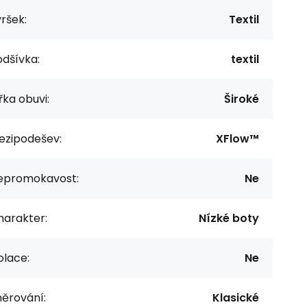
ršek:
Textil
dšívka:
textil
řka obuvi:
Široké
ezipodešev:
XFlow™
epromokavost:
Ne
harakter:
Nízké boty
olace:
Ne
něrování:
Klasické