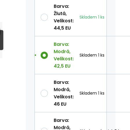
Barva
:
Žlutá
,
Skladem
1
ks
Velikost
:
44,5 EU
Barva
:
Modrá
,
Skladem 1 ks
Velikost
:
42,5 EU
Barva
:
Modrá
,
Skladem 1 ks
Velikost
:
46 EU
Barva
:
Modrá
,