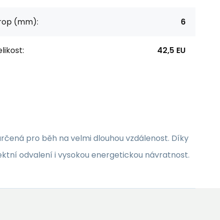
rop (mm):
6
likost:
42,5 EU
 určená pro běh na velmi dlouhou vzdálenost. Díky
tní odvalení i vysokou energetickou návratnost.