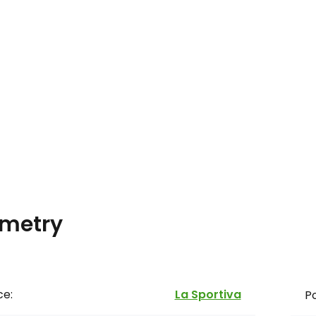
metry
ce:
La Sportiva
P