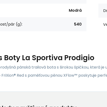
Modrá
D
st/pár (g):
540
Ve
s
Boty La Sportiva Prodigio
rodyšná pánská trailová bota s širokou špičkou, která je
 FriXion® Red s paměťovou pěnou XFlow™ poskytuje perfek