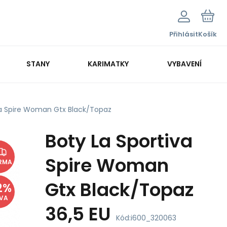
Přihlásit
Košík
STANY
KARIMATKY
VYBAVENÍ
va Spire Woman Gtx Black/Topaz
Boty La Sportiva
Spire Woman
RMA
Gtx Black/Topaz
2
%
EVA
36,5 EU
Kód:
i600_320063