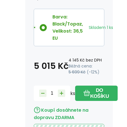
Barva
:
Black/Topaz
,
Skladem
1
ks
Velikost
:
36,5
EU
4 145
Kč
bez DPH
5 015
Kč
Běžná cena:
5 699
Kč
(-
12
%)
DO
ks
KOŠÍKU
Koupí dosáhnete na
dopravu ZDARMA