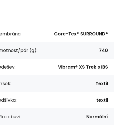
embrána:
Gore-Tex® SURROUND®
motnost/pár (g):
740
odešev:
Vibram® XS Trek s IBS
ršek:
Textil
dšívka:
textil
řka obuvi:
Normální