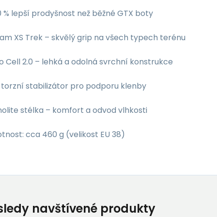
0 % lepší prodyšnost než běžné GTX boty
am XS Trek – skvělý grip na všech typech terénu
 Cell 2.0 – lehká a odolná svrchní konstrukce
torzní stabilizátor pro podporu klenby
olite stélka – komfort a odvod vlhkosti
nost: cca 460 g (velikost EU 38)
ledy navštívené produkty