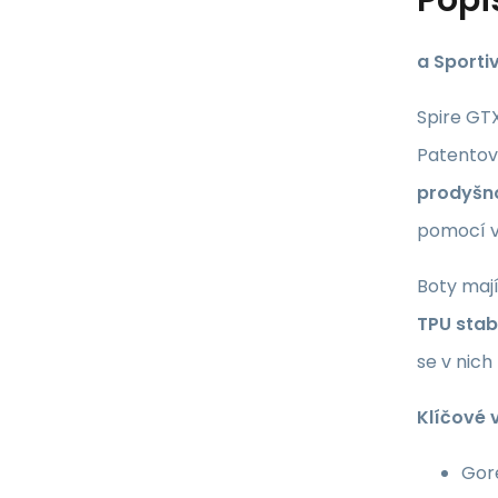
a Sporti
Spire GTX
Patentov
prodyšn
pomocí v
Boty maj
TPU stab
se v nich
Klíčové v
Gor