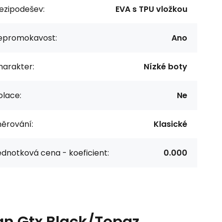
ezipodešev:
EVA s TPU vložkou
epromokavost:
Ano
harakter:
Nízké boty
olace:
Ne
něrování:
Klasické
dnotková cena - koeficient:
0.000
an Gtx Black/Topaz