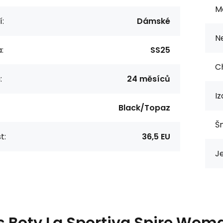
M
í:
Dámské
N
:
SS25
C
:
24 měsíců
Iz
Black/Topaz
Š
t:
36,5 EU
Je
s
Boty La Sportiva Spire Wom