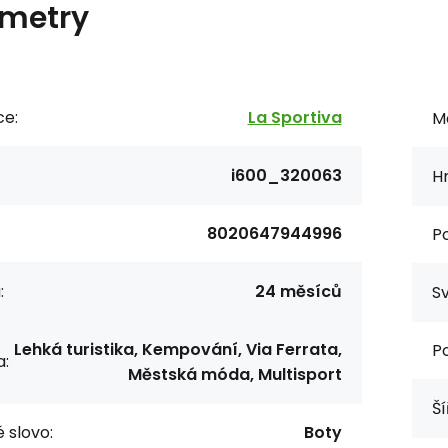
metry
ce:
La Sportiva
M
i600_320063
H
8020647944996
P
:
24 měsíců
Sv
Lehká turistika, Kempování, Via Ferrata,
Po
a:
Městská móda, Multisport
Ší
 slovo:
Boty