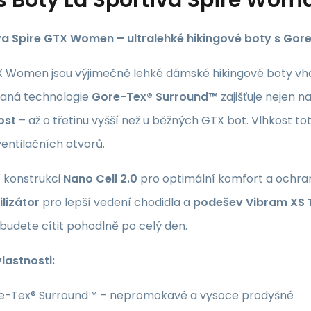
va Spire GTX Women – ultralehké hikingové boty s Go
 Women jsou výjimečně lehké dámské hikingové boty vhodn
aná technologie
Gore-Tex® Surround™
zajišťuje nejen 
ost
– až o třetinu vyšší než u běžných GTX bot. Vlhkost tot
entilačních otvorů.
í konstrukci
Nano Cell 2.0
pro optimální komfort a ochra
ilizátor
pro lepší vedení chodidla a
podešev Vibram XS 
 budete cítit pohodlně po celý den.
lastnosti:
e-Tex® Surround™ – nepromokavé a vysoce prodyšné