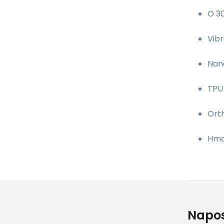
O 3
Vibr
Nano
TPU 
Orth
Hmot
Napos