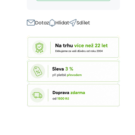
Dotaz
Hlídat
Sdílet