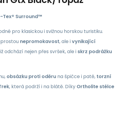
re-Tex® Surround™
é pro klasickou i svižnou horskou turistiku.
naprostou
nepromokavost
, ale i
vynikající
iž odchází nejen přes svršek, ale i
skrz podrážku
nu,
obsázku proti oděru
na špičce i patě,
torzní
Trek
, která podrží i na blátě. Díky
Ortholite stélce