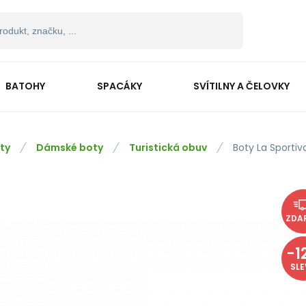
BATOHY
SPACÁKY
SVÍTILNY A ČELOVKY
ty
Dámské boty
Turistická obuv
Boty La Sporti
ZDA
-
1
SL