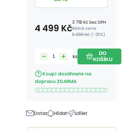
3 718
Kč
bez DPH
4 499
Kč
Běžná cena:
5 999
Kč
(-
25
%)
DO
ks
KOŠÍKU
Koupí dosáhnete na
dopravu ZDARMA
Dotaz
Hlídat
Sdílet