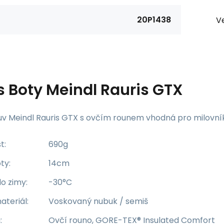
20P1438
Ve
s
Boty Meindl Rauris GTX
v Meindl Rauris GTX s ovčím rounem vhodná pro milovníky
t:
690g
ty:
14cm
o zimy:
-30°C
ateriál:
Voskovaný nubuk / semiš
:
Ovčí rouno, GORE-TEX® Insulated Comfort