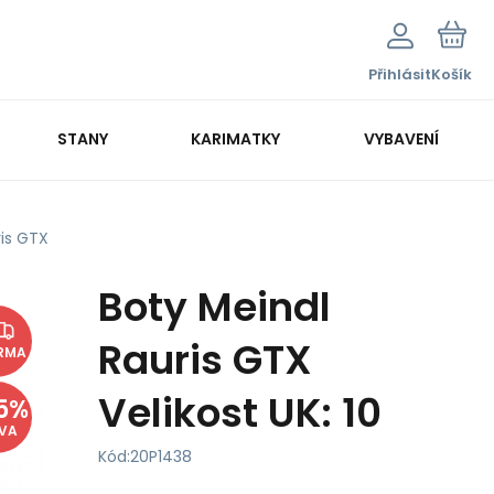
Přihlásit
Košík
STANY
KARIMATKY
VYBAVENÍ
ris GTX
Boty Meindl
Rauris GTX
RMA
Velikost UK: 10
5
%
EVA
Kód:
20P1438