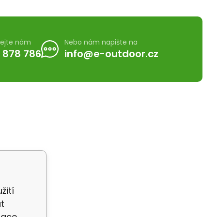
lejte nám
Nebo nám napište na
 878 786
info@e-outdoor.cz
žití
t
zace