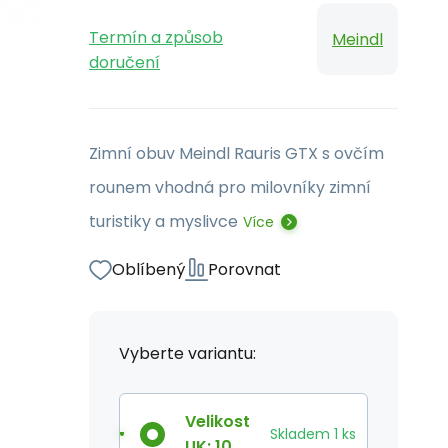
Termín a způsob
Meindl
doručení
Zimní obuv Meindl Rauris GTX s ovčím
rounem vhodná pro milovníky zimní
turistiky a myslivce
Více
Oblíbený
Porovnat
Vyberte variantu:
Velikost
Skladem
1
ks
UK
:
10