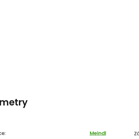
metry
ce:
Meindl
Zá