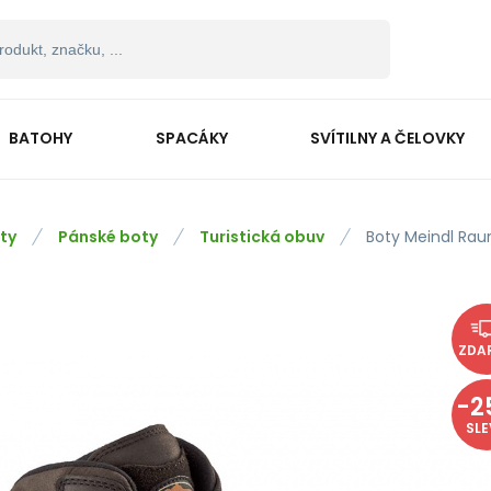
BATOHY
SPACÁKY
SVÍTILNY A ČELOVKY
ty
Pánské boty
Turistická obuv
Boty Meindl Rau
ZDA
-
2
SL