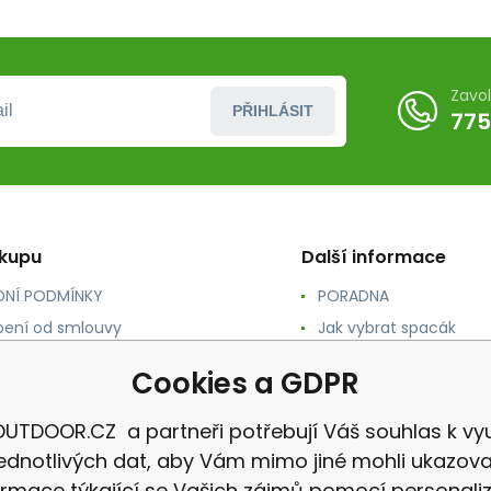
Zavo
PŘIHLÁSIT
775
ákupu
Další informace
NÍ PODMÍNKY
PORADNA
ení od smlouvy
Jak vybrat spacák
TY
Jak vybrat batoh
Cookies a GDPR
NÉ A DOPRAVA
Jak vybrat karimatku
 osobních údajů
Reklamace
UTDOOR.CZ a partneři potřebují Váš souhlas k vyu
jednotlivých dat, aby Vám mimo jiné mohli ukazova
ormace týkající se Vašich zájmů pomocí personali