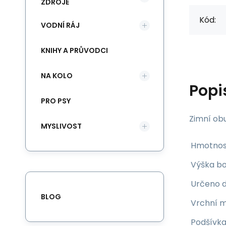
ZDROJE
Kód:
VODNÍ RÁJ
KNIHY A PRŮVODCI
NA KOLO
Popi
PRO PSY
Zimní obu
MYSLIVOST
Hmotnos
Výška bo
Určeno d
BLOG
Vrchní m
Podšívka