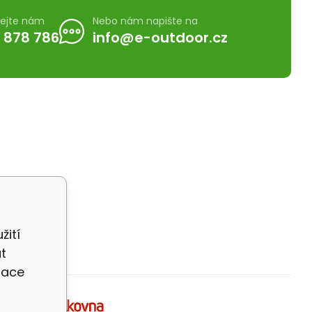
lejte nám
Nebo nám napište na
 878 786
info@e-outdoor.cz
žití
t
zace