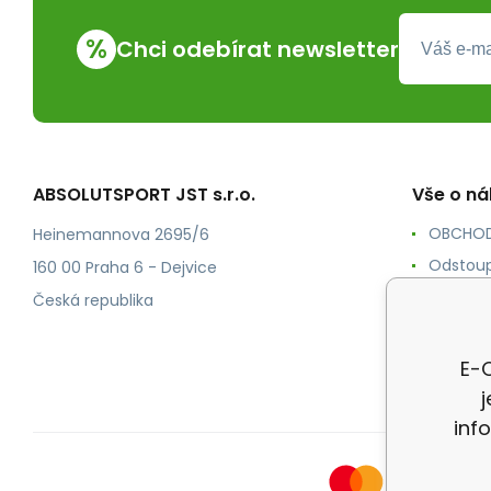
%
Chci odebírat newsletter
ABSOLUTSPORT JST s.r.o.
Vše o n
OBCHOD
Heinemannova 2695/6
Odstoup
160 00 Praha 6 - Dejvice
KONTAK
Česká republika
POŠTOV
Ochrana
E-O
inf