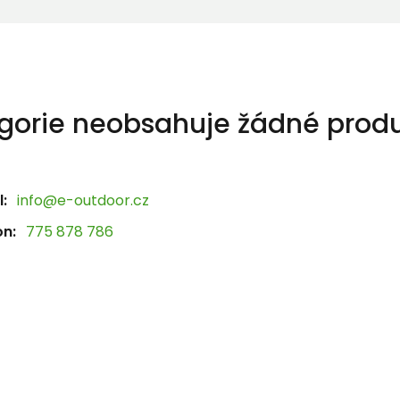
gorie neobsahuje žádné produ
:
info@e-outdoor.cz
on:
775 878 786