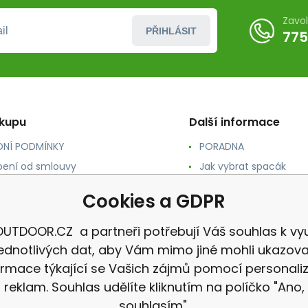
Zavo
PŘIHLÁSIT
775
ákupu
Další informace
NÍ PODMÍNKY
PORADNA
ení od smlouvy
Jak vybrat spacák
TY
Jak vybrat batoh
Cookies a GDPR
NÉ A DOPRAVA
Jak vybrat karimatku
 osobních údajů
Reklamace
UTDOOR.CZ a partneři potřebují Váš souhlas k vyu
jednotlivých dat, aby Vám mimo jiné mohli ukazova
ormace týkající se Vašich zájmů pomocí personali
reklam. Souhlas udělíte kliknutím na políčko "Ano,
souhlasím".