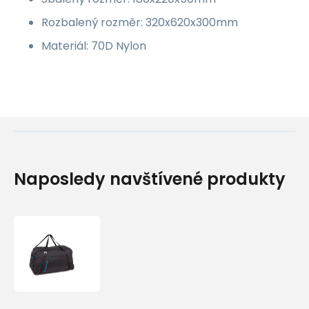
Rozbalený rozměr: 320x620x300mm
Materiál:
70D Nylon
Naposledy navštívené produkty
Cestovní
Taška
Lifeventure
Packable
Duffle
70l