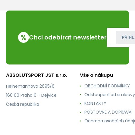
Black
%
Chci odebírat newsletter
PŘIHL
ABSOLUTSPORT JST s.r.o.
Vše o nákupu
OBCHODNÍ PODMÍNKY
Heinemannova 2695/6
Odstoupení od smlouvy
160 00 Praha 6 - Dejvice
KONTAKTY
Česká republika
POŠTOVNÉ A DOPRAVA
Ochrana osobních údaj