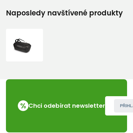
Naposledy navštívené produkty
Cestovní
taška
Osprey
Transporter
120
Black
%
Chci odebírat newsletter
PŘIHL