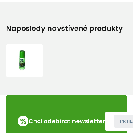
Naposledy navštívené produkty
Čistící
prostředek
Nikwax
na
obuv
125
ml
%
Chci odebírat newsletter
PŘIHL