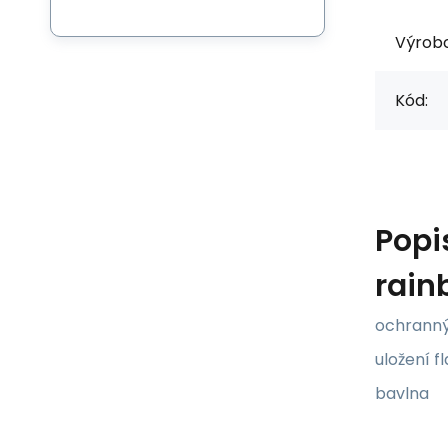
Výrob
Kód:
Popi
rain
ochranný 
uložení f
bavlna