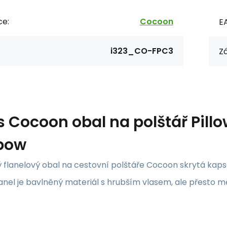
ce:
Cocoon
E
i323_CO-FPC3
Zá
s
Cocoon obal na polštář Pillo
bow
flanelový obal na cestovní polštáře Cocoon skrytá kapsa 
lanel je bavlněný materiál s hrubším vlasem, ale přesto m