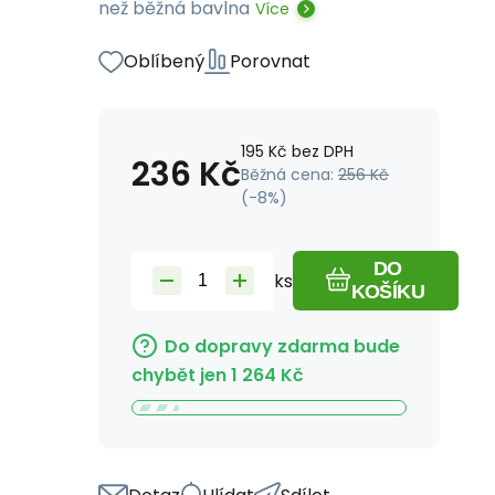
než běžná bavlna
Více
Oblíbený
Porovnat
195
Kč
bez DPH
236
Kč
Běžná cena:
256
Kč
(-
8
%)
DO
ks
KOŠÍKU
Do dopravy zdarma bude
chybět jen
1 264
Kč