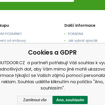
ákupu
Další informace
NÍ PODMÍNKY
PORADNA
ení od smlouvy
Jak vybrat spacák
TY
Jak vybrat batoh
Cookies a GDPR
NÉ A DOPRAVA
Jak vybrat karimatku
 osobních údajů
Reklamace
UTDOOR.CZ a partneři potřebují Váš souhlas k vyu
jednotlivých dat, aby Vám mimo jiné mohli ukazova
ormace týkající se Vašich zájmů pomocí personali
reklam. Souhlas udělíte kliknutím na políčko "Ano,
souhlasím".
Zamítnout vše
Ano, souhlasím