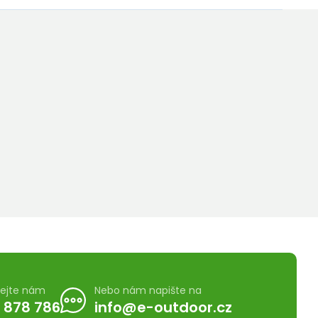
lejte nám
Nebo nám napište na
 878 786
info@e-outdoor.cz