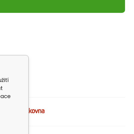
žití
t
zace