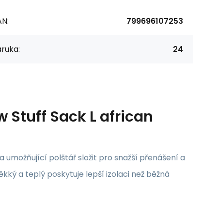
AN:
799696107253
ruka:
24
w Stuff Sack L african
umožňující polštář složit pro snažší přenášení a
ěkký a teplý poskytuje lepší izolaci než běžná