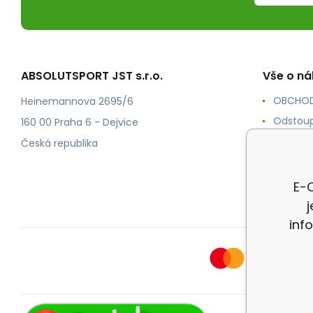
ABSOLUTSPORT JST s.r.o.
Vše o n
OBCHOD
Heinemannova 2695/6
Odstoup
160 00 Praha 6 - Dejvice
KONTAK
Česká republika
POŠTOV
Ochrana
E-O
inf