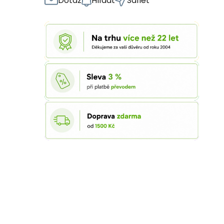
Dotaz
Hlídat
Sdílet