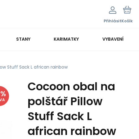
Přihlásit
Košík
STANY
KARIMATKY
VYBAVENÍ
low Stuff Sack L african rainbow
Cocoon obal na
8
%
polštář Pillow
EVA
Stuff Sack L
african rainbow