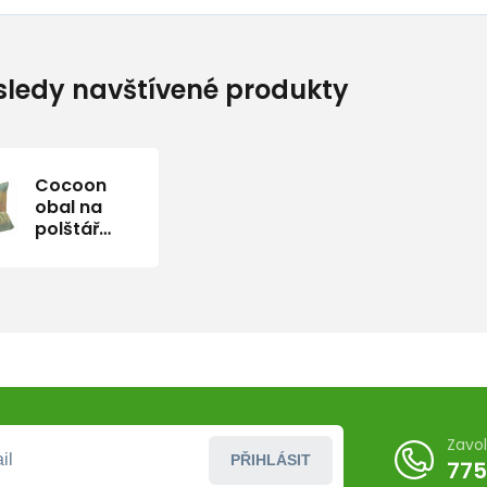
ledy navštívené produkty
Cocoon
obal na
polštář
Pillow Stuff
Sack L
african
rainbow
Zavo
PŘIHLÁSIT
775