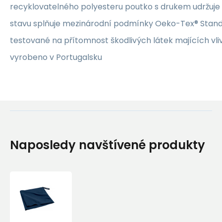
recyklovatelného polyesteru poutko s drukem udržuje
stavu splňuje mezinárodní podmínky Oeko-Tex® Stand
testované na přítomnost škodlivých látek majících vliv
vyrobeno v Portugalsku
Naposledy navštívené produkty
Cocoon
ultralehký
ručník
Microfiber