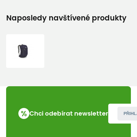
Naposledy navštívené produkty
Lowe
Alpine
AirZone
Active
22
navy/NA
batoh
%
Chci odebírat newsletter
PŘIHL