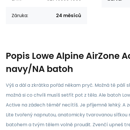
Záruka:
24 měsíců
Popis
Lowe Alpine AirZone A
navy/NA batoh
Výš a dál a zkrátka pořád někam pryč. Možná tě pálí s
možná si co chvíli musíš setřít pot z těla. Ale batoh L
Active na zádech téměř necítíš. Je příjemně lehký. A
Lite tvořený napnutou, anatomicky tvarovanou síťkou
batohem a tvým tělem volně proudit. Zvenčí upneš tr