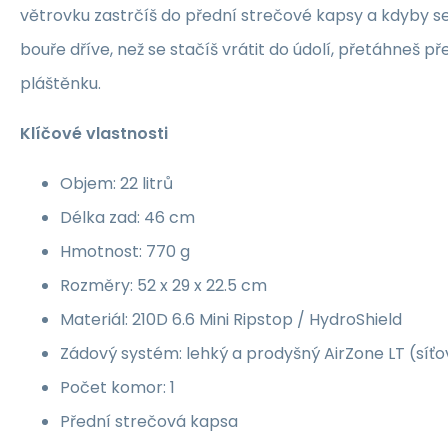
větrovku zastrčíš do přední strečové kapsy a kdyby se
bouře dříve, než se stačíš vrátit do údolí, přetáhneš 
pláštěnku.
Klíčové vlastnosti
Objem: 22 litrů
Délka zad: 46 cm
Hmotnost: 770 g
Rozměry: 52 x 29 x 22.5 cm
Materiál: 210D 6.6 Mini Ripstop / HydroShield
Zádový systém: lehký a prodyšný AirZone LT (síť
Počet komor: 1
Přední strečová kapsa