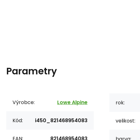
Parametry
Výrobce:
Lowe Alpine
rok:
Kód:
i450_821468954083
velikost:
EAN:
821468954083
barva: