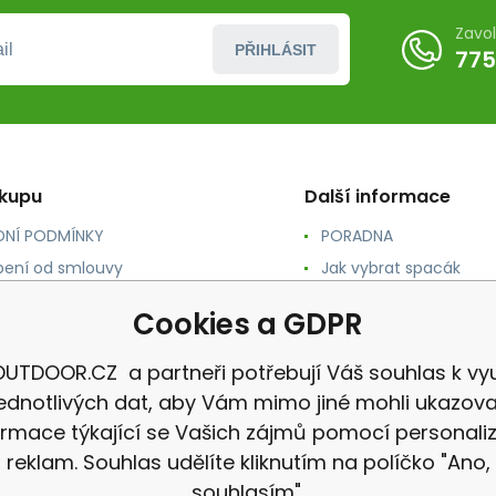
Zavo
PŘIHLÁSIT
775
ákupu
Další informace
NÍ PODMÍNKY
PORADNA
ení od smlouvy
Jak vybrat spacák
TY
Jak vybrat batoh
Cookies a GDPR
NÉ A DOPRAVA
Jak vybrat karimatku
 osobních údajů
Reklamace
UTDOOR.CZ a partneři potřebují Váš souhlas k vyu
jednotlivých dat, aby Vám mimo jiné mohli ukazova
ormace týkající se Vašich zájmů pomocí personali
reklam. Souhlas udělíte kliknutím na políčko "Ano,
souhlasím".