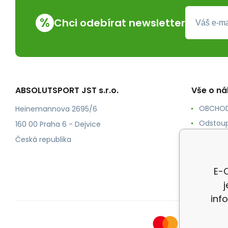
%
Chci odebírat newsletter
ABSOLUTSPORT JST s.r.o.
Vše o n
OBCHOD
Heinemannova 2695/6
Odstoup
160 00 Praha 6 - Dejvice
KONTAK
Česká republika
POŠTOV
Ochrana
E-O
inf