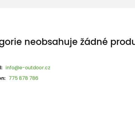
gorie neobsahuje žádné produ
:
info@e-outdoor.cz
on:
775 878 786