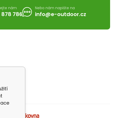
lejte nám
Nebo nám napište na
 878 786
info@e-outdoor.cz
žití
t
zace